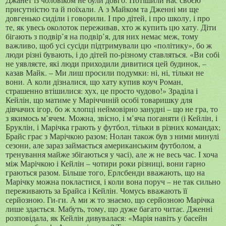
присутністю та й поїхали. А з Майком та Дженні ми ще
довгенько сиділи і говорили. І про дітей, і про школу, і про
те, як увесь околоток переживав, хто ж купить цю хату. Діти
бігають з подвір’я на подвір’я, для них немає меж, тому
важливо, щоб усі сусіди підтримували цю «політику», бо ж
люди різні бувають, і до дітей по-різному ставляться. «Ви собі
не уявляєте, які люди приходили дивитися цей будинок, –
казав Майк. – Ми лиш просили подумки: ні, ні, тільки не
вони. А коли дізналися, що хату купив коуч Роман,
страшенно втішилися: хух, це просто чудово!» Зраділа і
Кейлін, що матиме у Маріччиній особі товаришку для
дівчачих ігор, бо ж хлопці неймовірно занудні – що не гра, то
з якимось м’ячем. Можна, звісно, і м’яча поганяти (і Кейлін, і
Бруклін, і Марічка грають у футбол, тільки в різних командах;
Брайс грає з Марічкою разом; Нолан також був з ними минулі
сезони, але зараз займається американським футболом, а
тренування майже збігаються у часі), але ж не весь час. І хоча
між Марічкою і Кейлін – чотири роки різниці, вони гарно
граються разом. Більше того, Ерлсбенди вважають, що на
Марічку можна покластися, і коли вона поруч – не так сильно
переживають за Брайса і Кейлін. Чомусь вважають її
серйозною. Ги-ги. А ми ж то знаємо, що серйозною Марічка
лише здається. Мабуть, тому, що дуже багато читає. Дженні
розповідала, як Кейлін дивувалася: «Марія навіть у басейн