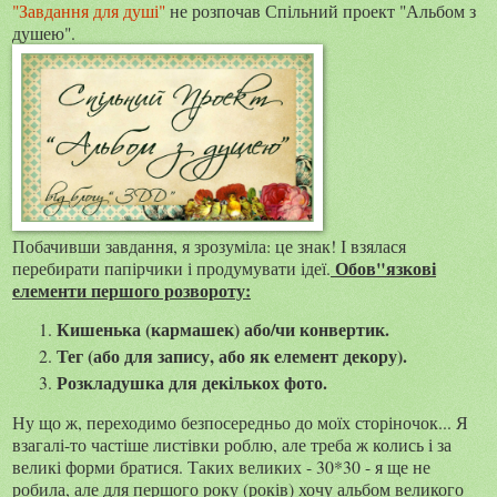
"Завдання для душі"
не розпочав Спільний проект "Альбом з
душею".
Побачивши завдання, я зрозуміла: це знак! І взялася
Обов"язкові
перебирати папірчики і продумувати ідеї.
елементи першого розвороту:
Кишенька (кармашек) або/чи конвертик.
Тег (або для запису, або як елемент декору).
Розкладушка для декількох фото.
Ну що ж, переходимо безпосередньо до моїх сторіночок... Я
взагалі-то частіше листівки роблю, але треба ж колись і за
великі форми братися. Таких великих - 30*30 - я ще не
робила, але для першого року (років) хочу альбом великого