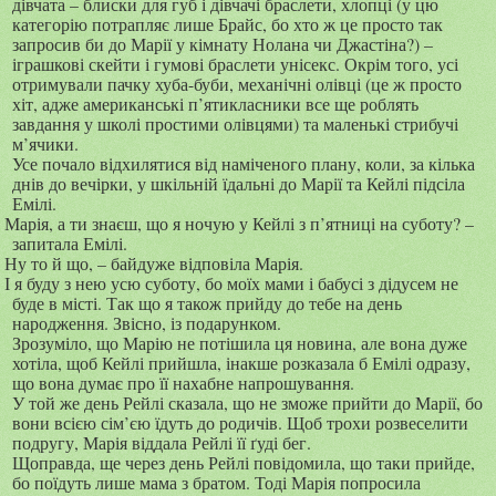
дівчата – блиски для губ і дівчачі браслети, хлопці (у цю
категорію потрапляє лише Брайс, бо хто ж це просто так
запросив би до Марії у кімнату Нолана чи Джастіна?) –
іграшкові скейти і гумові браслети унісекс. Окрім того, усі
отримували пачку хуба-буби, механічні олівці (це ж просто
хіт, адже американські п’ятикласники все ще роблять
завдання у школі простими олівцями) та маленькі стрибучі
м’ячики.
Усе почало відхилятися від наміченого плану, коли, за кілька
днів до вечірки, у шкільній їдальні до Марії та Кейлі підсіла
Емілі.
Марія, а ти знаєш, що я ночую у Кейлі з п’ятниці на суботу? –
запитала Емілі.
Ну то й що, – байдуже відповіла Марія.
І я буду з нею усю суботу, бо моїх мами і бабусі з дідусем не
буде в місті. Так що я також прийду до тебе на день
народження. Звісно, із подарунком.
Зрозуміло, що Марію не потішила ця новина, але вона дуже
хотіла, щоб Кейлі прийшла, інакше розказала б Емілі одразу,
що вона думає про її нахабне напрошування.
У той же день Рейлі сказала, що не зможе прийти до Марії, бо
вони всією сім’єю їдуть до родичів. Щоб трохи розвеселити
подругу, Марія віддала Рейлі її ґуді бег.
Щоправда, ще через день Рейлі повідомила, що таки прийде,
бо поїдуть лише мама з братом. Тоді Марія попросила