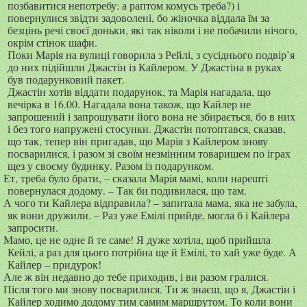
позбавитися непотребу: а раптом комусь треба?) і
повернулися звідти задоволені, бо жіночка віддала їм за
безцінь речі своєї доньки, які так ніколи і не побачили нічого,
окрім стінок шафи.
Поки Марія на вулиці говорила з Рейлі, з сусіднього подвір’я
до них підійшли Джастін із Кайлером. У Джастіна в руках
був подарунковий пакет.
Джастін хотів віддати подарунок, та Марія нагадала, що
вечірка в 16.00. Нагадала вона також, що Кайлер не
запрошений і запрошувати його вона не збирається, бо в них
і без того напружені стосунки. Джастін потоптався, сказав,
що так, тепер він пригадав, що Марія з Кайлером знову
посварилися, і разом зі своїм незмінним товаришем по іграх
щез у своєму будинку. Разом із подарунком.
Ет, треба було брати, – сказала Марія мамі, коли нарешті
повернулася додому. – Так би подивилася, що там.
А чого ти Кайлера відправила? – запитала мама, яка не забула,
як вони дружили. – Раз уже Емілі прийде, могла б і Кайлера
запросити.
Мамо, це не одне й те саме! Я дуже хотіла, щоб прийшла
Кейлі, а раз для цього потрібна ще й Емілі, то хай уже буде. А
Кайлер – придурок!
Але ж він недавно до тебе приходив, і ви разом гралися.
Після того ми знову посварилися. Ти ж знаєш, що я, Джастін і
Кайлер ходимо додому тим самим маршрутом. То коли вони