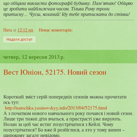
що обіцяла викласти фотографії будинку. Пам’ятаю! Обіцяю
це зробити найближчим часом. Тільки Рому трохи
притисну… Чуєш, коханий! Іду тебе притискати до стінки!
Ната
at
12:12 пп
Немає коментарів:
Надати доступ
четвер, 12 вересня 2013 р.
Вест Юніон, 52175. Новий сезон
Короткий зміст серій попередніх сезонів можна прочитати
ось тут:
http://natochka.yasinovskyy.info/2013/04/52175.html
А з початком нового навчального року почався і новий сезон.
Лише три тижні діти вчаться, а пристрасті уже вирують.
Нолан за цей час встиг позустрічатися з Кейлі. Чому
позустрічатися? Бо вже й розбіглися, а хто у тому винен –
широкому загалу невідомо.