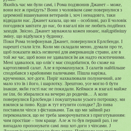
Якийсь час ми були самі, і Рома подзвонив Джанет – може,
вони все ж приїдуть? Вони з чоловіком саме повернулися з
церемонії вшанування ветеранів і, хоч і ненадовго, таки
відвідали нас. Джанет казала, що ми – особливі, раз її чоловік
погодився завітати до нас, бо взагалі він не любить подібних
заходів. Звісно, Джанет зауважила кожен нюанс, найдрібнішу
зміну, що відбулася у будинку.
Поки Рома телефонував Джанет, повернулися Ерлсбенди. І
нарешті стали їсти. Коли ми складали меню, думали про те,
щоб показати якісь незвичні для американців страви, але в
той же час, щоб вони не здавалися їм аж надто екзотичними.
Мені здавалося, що олів’є має сподобатися, бо схоже на
картопляний салат. Але я промахнулася. З салатів найбільше
сподобався з крабовими паличками. Пішла нарізка,
крученики, хот-доги. Пиріг нахвалювали полуничний, але
мало хто їв і його, і шарлотку. Зрештою, усе могло б бути
інакше, якби гості нас не покидали. Кеймаси ж взагалі майже
не їли, бо збиралися на вечерю до родичів… А коли
повернулися Ерлсбенди і покуштували усього потрошку, ми
взялися за пиво. Куди ж тут втулити солодке? До пива
поставили чіпси з фісташками. Так що ми зайвий раз
переконалися, що не треба заморочуватися з приготуванням:
чим простіше – тим краще. Але ж то був перший раз, і не
випадало пропонувати самі лиш хот-доги з чіпсами.
J
Джанет із чоловіком не були довго. Потішили нас своєю