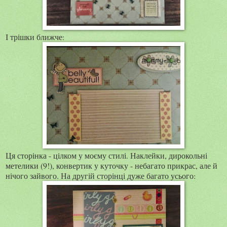
І трішки ближче:
Ця сторінка - цілком у моєму стилі. Наклейки, дирокольні
метелики (9!), конвертик у куточку - небагато прикрас, але й
нічого зайвого. На другій сторінці дуже багато усього: