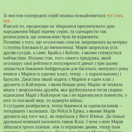
Зі змістом попередніх серій можна познайомитися
тут
і
ось
тут
.
Взагалі-то, продюсери не збиралися присвячувати дню
народження Марії окрему серію, та сценаристи так
розписалися, що неможливо було їм відмовити.
Почнімо з того, що оголосимо список запрошених на вечірку
і ступінь близькості до іменинниці. Марія запросила усіх
друзів-сусідів, а саме: Брайса і Кейлін, з якими спілкується
найчастіше; Нолана (так, того самого придурка, який
оголошує свої рейтинги популярності дівчат і при цьому
лишається бажаним бойфрендом для багатьох; минулого року
вчився з Марією в одному класі, тепер – у паралельному) і
Бруклін; Джастіна (який ходить з Марією в один клас і
дружить із Кайлером, з яким більше року Марію зв’язувала
міцна і зворушлива дружба, яка зруйнувалася після сварки;
відносини Марії з Кайлером так і не відновилися повністю, у
них то поганий мир, то відверта війна).
З сусідами розібралися, тепер беремося за однокласників –
теперішніх і колишніх. Це Рейлі й Еріка, з якими Марія
дружить від того часу, як переїхала у Вест Юніон. До їхньої
дружньої компанії належить також Клої. І хоча з нею Марія
зійшлася трохи пізніше, ніж із першими двома, тепер їхня
четвірка – нерозлийвода. Якщо десь бачиш Марію з Ерікою,