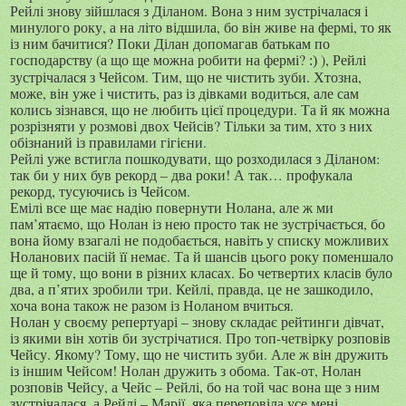
Рейлі знову зійшлася з Діланом. Вона з ним зустрічалася і
минулого року, а на літо відшила, бо він живе на фермі, то як
із ним бачитися? Поки Ділан допомагав батькам по
господарству (а що ще можна робити на фермі?
), Рейлі
:)
зустрічалася з Чейсом. Тим, що не чистить зуби. Хтозна,
може, він уже і чистить, раз із дівками водиться, але сам
колись зізнався, що не любить цієї процедури. Та й як можна
розрізняти у розмові двох Чейсів? Тільки за тим, хто з них
обізнаний із правилами гігієни.
Рейлі уже встигла пошкодувати, що розходилася з Діланом:
так би у них був рекорд – два роки! А так… профукала
рекорд, тусуючись із Чейсом.
Емілі все ще має надію повернути Нолана, але ж ми
пам’ятаємо, що Нолан із нею просто так не зустрічається, бо
вона йому взагалі не подобається, навіть у списку можливих
Ноланових пасій її немає. Та й шансів цього року поменшало
ще й тому, що вони в різних класах. Бо четвертих класів було
два, а п’ятих зробили три. Кейлі, правда, це не зашкодило,
хоча вона також не разом із Ноланом вчиться.
Нолан у своєму репертуарі – знову складає рейтинги дівчат,
із якими він хотів би зустрічатися. Про топ-четвірку розповів
Чейсу. Якому? Тому, що не чистить зуби. Але ж він дружить
із іншим Чейсом! Нолан дружить з обома. Так-от, Нолан
розповів Чейсу, а Чейс – Рейлі, бо на той час вона ще з ним
зустрічалася, а Рейлі – Марії, яка переповіла усе мені,