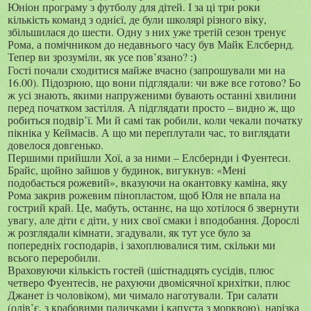
Юніон програму з футболу для дітей. І за ці три роки
кількість команд з однієї, де були школярі різного віку,
збільшилася до шести. Одну з них уже третій сезон тренує
Рома, а помічником до недавнього часу був Майк Елсбернд.
Тепер ви зрозуміли, як усе пов’язано?
:)
Гості почали сходитися майже вчасно (запрошували ми на
16.00). Підозрюю, що вони підглядали: чи вже все готово? Бо
ж усі знають, якими напруженими бувають останні хвилини
перед початком застілля. А підглядати просто – видно ж, що
робиться подвір’ї. Ми й самі так робили, коли чекали початку
пікніка у Кеймасів. А що ми переплутали час, то виглядати
довелося довгенько.
Першими прийшли Хої, а за ними – Елсбернди і Фуентеси.
Брайс, щойно зайшов у будинок, вигукнув: «Мені
подобається рожевий», вказуючи на окантовку каміна, яку
Рома закрив рожевим пінопластом, щоб Юля не впала на
гострий край. Це, мабуть, останнє, на що хотілося б звернути
увагу, але діти є діти, у них свої смаки і вподобання. Дорослі
ж розглядали кімнати, згадували, як тут усе було за
попередніх господарів, і захоплювалися тим, скільки ми
всього переробили.
Враховуючи кількість гостей (шістнадцять сусідів, плюс
четверо Фуентесів, не рахуючи двомісячної крихітки, плюс
Джанет із чоловіком), ми чимало наготували. Три салати
(олів’є, з крабовими паличками і капуста з морквою), нарізка