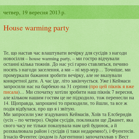
четвер, 19 вересня 2013 р.
House warming party
Те, що настав час влаштувати вечірку для сусідів з нагоди
новосілля –
house warming party
, – ми гостро відчували
останні кілька тижнів. До нас усі гарно ставляться, печиво
носять з нагоди заселення, а ми – ні мур-мур… Точніше, ми
промуркали бажання зробити вечірку, але не вказували
конкретної дати. А час іде, літо закінчується. Уже і Кеймаси
запросили нас на барбекю на 31 серпня (
про цей пікнік я вже
писала
)… Ми спочатку хотіли зробити наш пікнік 7 вересня,
але кільком нашим гостям це не підходило, тож перенесли на
14. Щоправда, запрошені то приходили, то йшли, та все ж
подія відбулася, про що я і звітую.
Ми запросили уже згадуваних Кеймасів, Хоїв та Елсберндів
(усіх – по четверо). Окрім сусідів, покликали ще Джанет, яка
свого часу не тільки показувала нам цей будинок, а й
розхвалювала район і сусідів (і таки недаремно!), і Фуентесів.
Ігнасіо Фуентес (родом із Аргентини) започаткував у Вест