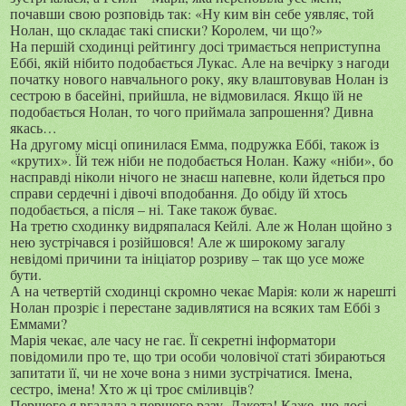
почавши свою розповідь так: «Ну ким він себе уявляє, той
Нолан, що складає такі списки? Королем, чи що?»
На першій сходинці рейтингу досі тримається неприступна
Еббі, якій нібито подобається Лукас. Але на вечірку з нагоди
початку нового навчального року, яку влаштовував Нолан із
сестрою в басейні, прийшла, не відмовилася. Якщо їй не
подобається Нолан, то чого приймала запрошення? Дивна
якась…
На другому місці опинилася Емма, подружка Еббі, також із
«крутих». Їй теж ніби не подобається Нолан. Кажу «ніби», бо
насправді ніколи нічого не знаєш напевне, коли йдеться про
справи сердечні і дівочі вподобання. До обіду їй хтось
подобається, а після – ні. Таке також буває.
На третю сходинку видряпалася Кейлі. Але ж Нолан щойно з
нею зустрічався і розійшовся! Але ж широкому загалу
невідомі причини та ініціатор розриву – так що усе може
бути.
А на четвертій сходинці скромно чекає Марія: коли ж нарешті
Нолан прозріє і перестане задивлятися на всяких там Еббі з
Еммами?
Марія чекає, але часу не гає. Її секретні інформатори
повідомили про те, що три особи чоловічої статі збираються
запитати її, чи не хоче вона з ними зустрічатися. Імена,
сестро, імена! Хто ж ці троє сміливців?
Першого я вгадала з першого разу. Дакота! Каже, що досі