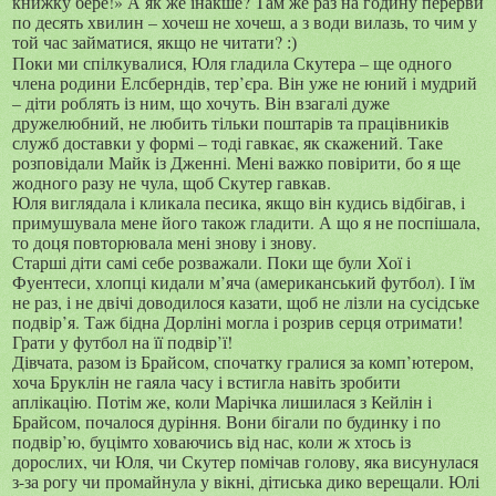
книжку бере!» А як же інакше? Там же раз на годину перерви
по десять хвилин – хочеш не хочеш, а з води вилазь, то чим у
той час займатися, якщо не читати?
:)
Поки ми спілкувалися, Юля гладила Скутера – ще одного
члена родини Елсберндів, тер’єра. Він уже не юний і мудрий
– діти роблять із ним, що хочуть. Він взагалі дуже
дружелюбний, не любить тільки поштарів та працівників
служб доставки у формі – тоді гавкає, як скажений. Таке
розповідали Майк із Дженні. Мені важко повірити, бо я ще
жодного разу не чула, щоб Скутер гавкав.
Юля виглядала і кликала песика, якщо він кудись відбігав, і
примушувала мене його також гладити. А що я не поспішала,
то доця повторювала мені знову і знову.
Старші діти самі себе розважали. Поки ще були Хої і
Фуентеси, хлопці кидали м’яча (американський футбол). І їм
не раз, і не двічі доводилося казати, щоб не лізли на сусідське
подвір’я. Таж бідна Дорліні могла і розрив серця отримати!
Грати у футбол на її подвір’ї!
Дівчата, разом із Брайсом, спочатку гралися за комп’ютером,
хоча Бруклін не гаяла часу і встигла навіть зробити
аплікацію. Потім же, коли Марічка лишилася з Кейлін і
Брайсом, почалося дуріння. Вони бігали по будинку і по
подвір’ю, буцімто ховаючись від нас, коли ж хтось із
дорослих, чи Юля, чи Скутер помічав голову, яка висунулася
з-за рогу чи промайнула у вікні, дітиська дико верещали. Юлі