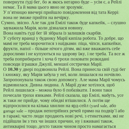
повернути ґуді бег, бо ж якось негарно буде – усім є, а Рейлі
немає. Та й мама цього явно не зрозуміє.
У п’ятницю ввечері прийшло повідомлення від тата Керрі:
вона не зможе прийти на вечірку.
Сумно, звісно. Але так для Емілі також буде капкейк, – слушно
зауважила Марія, коли дізналася новину.
Вона навіть ґуді бег їй зібрала із залишків скарбів.
У суботу вранці у будинку Марії кипіла робота. То добре, що
мамі не треба морочитися з наїдками: піца, чіпси, капкейки,
фрукти, напої – більше нічого дітям, які вже вважають себе
дорослими і не купуються на здорову їжу, і не треба. Та все ж
треба поприбирати і хоча б трохи поховати розкидані
повсюди іграшки Джулії, меншої сестрички Марії.
10.30
О
у двері подзвонила Рейлі. Вона принесла свій ґуді бег
і книжку, яку Марія забула у неї, коли лишалася на ночівлю.
Запропонувала також свою допомогу. Але мама Марії чомусь
відмовилася. Дивна людина. А Марії дуже хотілося, щоб
Рейлі лишилася – можна було б побазікати. І вони таки
почесали трохи язиками. Рейлі сказала, що Емілі, мабуть, усе
ж таки не прийде, чому обидві втішилися. А потім ще
відпросилися на кілька хвилин на ярд-сейл (
yard sale
, або
garage sale
– продаж непотрібних речей прямо на подвір’ї або
в гаражі; часто люди продають нові речі, з етикетками, які не
підійшли їм з тих чи інших причин, ну і вживані також,
антикварні тощо; дехто таким чином просто намагається