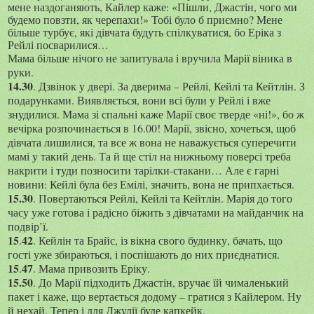
мене наздоганяють, Кайлер каже: «Пішли, Джастін, чого ми
будемо повзти, як черепахи!» Тобі було б приємно? Мене
більше турбує, які дівчата будуть спілкуватися, бо Еріка з
Рейлі посварилися…
Мама більше нічого не запитувала і вручила Марії віника в
руки.
14.30
. Дзвінок у двері. За дверима – Рейлі, Кейлі та Кейтлін. З
подарунками. Виявляється, вони всі були у Рейлі і вже
знудилися. Мама зі спальні каже Марії своє тверде «ні!», бо ж
вечірка розпочинається в 16.00! Марії, звісно, хочеться, щоб
дівчата лишилися, та все ж вона не наважується суперечити
мамі у такий день. Та й ще стіл на нижньому поверсі треба
накрити і туди позносити тарілки-стакани… Але є гарні
новини: Кейлі була без Емілі, значить, вона не припхається.
15.30
. Повертаються Рейлі, Кейлі та Кейтлін. Марія до того
часу уже готова і радісно біжить з дівчатами на майданчик на
подвір’ї.
15
42
.
. Кейлін та Брайс, із вікна свого будинку, бачать, що
гості уже збираються, і поспішають до них приєднатися.
15
47
.
. Мама привозить Еріку.
15
.50
. До Марії підходить Джастін, вручає їй чималенький
пакет і каже, що вертається додому – гратися з Кайлером. Ну
й нехай. Тепер і для Джулії буде капкейк.