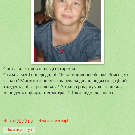
Сонна, але задовлена. Десятирічна.
Сказала мені напередодні: "Я таки подорослішала. Знаєш, як
я знаю? Минулого року я так чекала дня народження, цілий
тиждень дні закреслювала! А цього року думаю: о, це ж у
мене день народження завтра..." Таки подорослішала...
Ната
at
10:45 пп
Немає коментарів:
Надати доступ