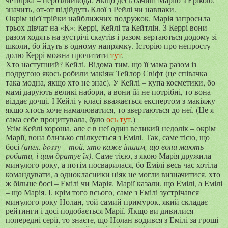
значить, от-от підійдуть Клої з Рейлі чи навпаки.
Окрім цієї трійки найближчих подружок, Марія запросила
трьох дівчат на «К»: Керрі, Кейлі та Кейтлін. З Керрі вони
разом ходять на зустрічі скаутів і разом вертаються додому зі
школи, бо йдуть в одному напрямку. Історію про непросту
долю Керрі можна прочитати
тут
.
Хто наступний? Кейлі. Відома тим,
що
її
мама разом із
подругою якось робили макіяж Тейлор Свіфт (це співачка
така модна, якщо хто не знає).
У Кейлі – купа косметики, бо
мамі дарують великі набори, а вони їй не потрібні, то вона
віддає дочці. І Кейлі у класі вважається експертом з макіяжу –
якщо хтось хоче намалюватися, то звертаються до неї. (Це я
сама себе процитувала, було
ось тут
.)
Усім Кейлі хороша, але є в неї один великий недолік – окрім
Марії, вона близько спілкується з Емілі. Так, саме тією, що
босі
(англ.
bossy –
той, хто каже іншим, що вони мають
робити, і цим дратує їх)
. Саме тією, з якою Марія дружила
минулого року, а потім посварилася, бо Емілі весь час хотіла
командувати, а однокласники ніяк не могли визначитися, хто
ж більше босі – Емілі чи Марія. Марії казали, що Емілі, а Емілі
– що Марія. І, крім того всього, саме з Емілі зустрічався
минулого року Нолан, той самий примурок, який складає
рейтинги і досі подобається Марії. Якщо ви дивилися
попередні серії, то знаєте, що Нолан водився з Емілі за гроші