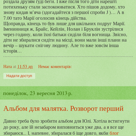
роздала друзям ґуді беги. І вже після того діти нарешті
потихеньку стали заспокоюватися. Хто пішов додому, хто
знову кидав м’яча (здогадайтеся з першої спроби
)… А в
J
7.00 тато Марії оголосив кінець дійства.
Щоправда, кінець то був лише для шкільних подруг Марії.
Іменинниця ж, Брайс, Кейлін, Нолан і Бруклін зустрілися
через годину, коли їхні батьки сиділи біля вогнища. Звісно,
діти не збиралися сидіти на місці, вони мали інші плани на
вечір – шукати снігову людину. Але то вже зовсім інша
історія…
Ната
at
11:53 дп
Немає коментарів:
Надати доступ
понеділок, 23 вересня 2013 р.
Альбом для малятка. Розворот перший
Давно треба було зробити альбом для Юлі. Хотіла встигнути
до року, але їй незабаром виповниться уже два, а я все ще
збираюся... І, напевне, збиралася б іще довго, якби
блог