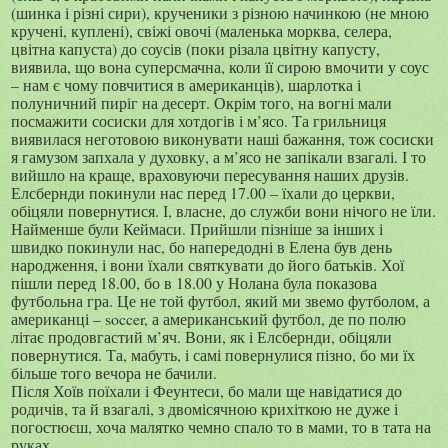
(шинка і різні сири), крученики з різною начинкою (не мною
кручені, куплені), свіжі овочі (маленька морква, селера,
цвітна капуста) до соусів (поки різала цвітну капусту,
виявила, що вона суперсмачна, коли її сирою вмочити у соус
– нам є чому повчитися в американців), шарлотка і
полуничний пиріг на десерт. Окрім того, на вогні мали
посмажити сосиски для хотдогів і м’ясо. Та грильниця
виявилася неготовою виконувати наші бажання, тож сосиски
я гамузом запхала у духовку, а м’ясо не запікали взагалі. І то
вийшло на краще, враховуючи пересування наших друзів.
Елсбернди покинули нас перед 17.00 – їхали до церкви,
обіцяли повернутися. І, власне, до служби вони нічого не їли.
Найменше були Кеймаси. Прийшли пізніше за інших і
швидко покинули нас, бо напередодні в Елена був день
народження, і вони їхали святкувати до його батьків. Хої
пішли перед 18.00, бо в 18.00 у Нолана була показова
футбольна гра. Це не той футбол, який ми звемо футболом, а
американці –
soccer
, а американський футбол, де по полю
літає продовгастий м’яч. Вони, як і Елсбернди, обіцяли
повернутися. Та, мабуть, і самі повернулися пізно, бо ми їх
більше того вечора не бачили.
Після Хоїв поїхали і Феунтеси, бо мали ще навідатися до
родичів, та й взагалі, з двомісячною крихіткою не дуже і
погостюєш, хоча малятко чемно спало то в мами, то в тата на
руках.