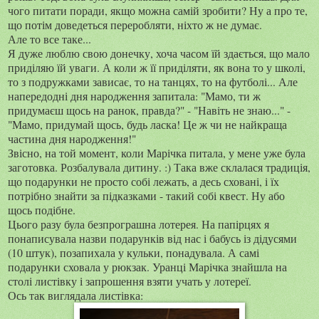
чого питати поради, якщо можна самій зробити? Ну а про те,
що потім доведеться переробляти, ніхто ж не думає.
Але то все таке...
Я дуже люблю свою донечку, хоча часом їй здається, що мало
приділяю їй уваги. А коли ж її приділяти, як вона то у школі,
то з подружками зависає, то на танцях, то на футболі... Але
напередодні дня народження запитала: "Мамо, ти ж
придумаєш щось на ранок, правда?" - "Навіть не знаю..." -
"Мамо, придумай щось, будь ласка! Це ж чи не найкраща
частина дня народження!"
Звісно, на той момент, коли Марічка питала, у мене уже була
заготовка. Розбалувала дитину. :) Така вже склалася традиція,
що подарунки не просто собі лежать, а десь сховані, і їх
потрібно знайти за підказками - такий собі квест. Ну або
щось подібне.
Цього разу була безпрограшна лотерея. На папірцях я
понаписувала назви подарунків від нас і бабусь із дідусями
(10 штук), позапихала у кульки, понадувала. А самі
подарунки сховала у рюкзак. Уранці Марічка знайшла на
столі листівку і запрошення взяти учать у лотереї.
Ось так виглядала листівка: