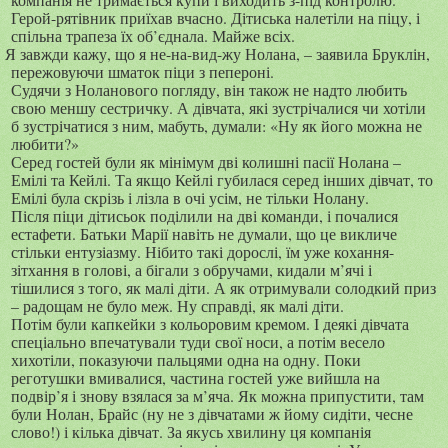
Герой-рятівник приїхав вчасно. Дітиська налетіли на піцу, і
спільна трапеза їх об’єднала. Майже всіх.
Я завжди кажу, що я не-на-вид-жу Нолана, – заявила Бруклін,
пережовуючи шматок піци з пепероні.
Судячи з Ноланового погляду, він також не надто любить
свою меншу сестричку. А дівчата, які зустрічалися чи хотіли
б зустрічатися з ним, мабуть, думали: «Ну як його можна не
любити?»
Серед гостей були як мінімум дві колишні пасії Нолана –
Емілі та Кейлі. Та якщо Кейлі губилася серед інших дівчат, то
Емілі була скрізь і лізла в очі усім, не тільки Нолану.
Після піци дітисьок поділили на дві команди, і почалися
естафети. Батьки Марії навіть не думали, що це викличе
стільки ентузіазму. Нібито такі дорослі, їм уже кохання-
зітхання в голові, а бігали з обручами, кидали м’ячі і
тішилися з того, як малі діти. А як отримували солодкий приз
– радощам не було меж. Ну справді, як малі діти.
Потім були капкейки з кольоровим кремом. І деякі дівчата
спеціально впечатували туди свої носи, а потім весело
хихотіли, показуючи пальцями одна на одну. Поки
реготушки вмивалися, частина гостей уже вийшла на
подвір’я і знову взялася за м’яча. Як можна припустити, там
були Нолан, Брайс (ну не з дівчатами ж йому сидіти, чесне
слово!) і кілька дівчат. За якусь хвилину ця компанія