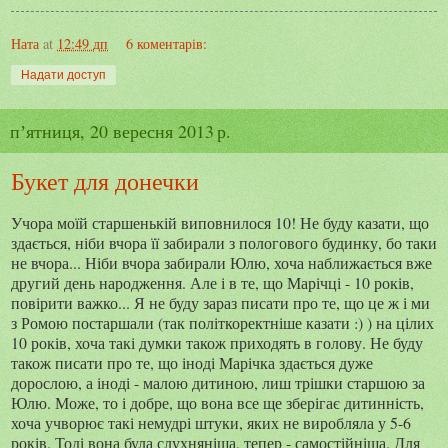
Ната
at
12:49 дп
6 коментарів:
Надати доступ
пʼятниця, 20 вересня 2013 р.
Букет для донечки
Учора моїй старшенькій виповнилося 10! Не буду казати, що
здається, ніби вчора її забирали з пологового будинку, бо таки
не вчора... Ніби вчора забирали Юлю, хоча наближається вже
другий день народження. Але і в те, що Марічці - 10 років,
повірити важко... Я не буду зараз писати про те, що це ж і ми
з Ромою постаршали (так політкоректніше казати :) ) на цілих
10 років, хоча такі думки також приходять в голову. Не буду
також писати про те, що іноді Марічка здається дуже
дорослою, а іноді - малою дитиною, лиш трішки старшою за
Юлю. Може, то і добре, що вона все ще зберігає дитинність,
хоча учворює такі немудрі штуки, яких не виробляла у 5-6
років. Тоді вона була слухняніша, тепер - самостійніша. Для