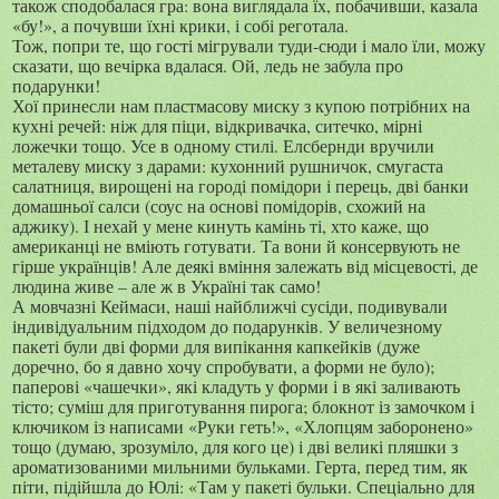
також сподобалася гра: вона виглядала їх, побачивши, казала
«бу!», а почувши їхні крики, і собі реготала.
Тож, попри те, що гості мігрували туди-сюди і мало їли, можу
сказати, що вечірка вдалася. Ой, ледь не забула про
подарунки!
Хої принесли нам пластмасову миску з купою потрібних на
кухні речей: ніж для піци, відкривачка, ситечко, мірні
ложечки тощо. Усе в одному стилі. Елсбернди вручили
металеву миску з дарами: кухонний рушничок, смугаста
салатниця, вирощені на городі помідори і перець, дві банки
домашньої салси (соус на основі помідорів, схожий на
аджику). І нехай у мене кинуть камінь ті, хто каже, що
американці не вміють готувати. Та вони й консервують не
гірше українців! Але деякі вміння залежать від місцевості, де
людина живе – але ж в Україні так само!
А мовчазні Кеймаси, наші найближчі сусіди, подивували
індивідуальним підходом до подарунків. У величезному
пакеті були дві форми для випікання капкейків (дуже
доречно, бо я давно хочу спробувати, а форми не було);
паперові «чашечки», які кладуть у форми і в які заливають
тісто; суміш для приготування пирога; блокнот із замочком і
ключиком із написами «Руки геть!», «Хлопцям заборонено»
тощо (думаю, зрозуміло, для кого це) і дві великі пляшки з
ароматизованими мильними бульками. Герта, перед тим, як
піти, підійшла до Юлі: «Там у пакеті бульки. Спеціально для