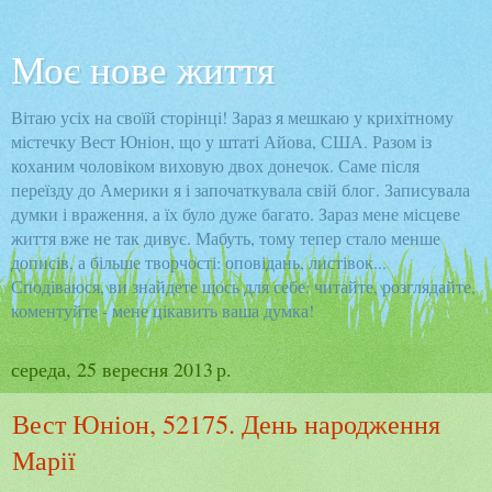
Моє нове життя
Вітаю усіх на своїй сторінці! Зараз я мешкаю у крихітному
містечку Вест Юніон, що у штаті Айова, США. Разом із
коханим чоловіком виховую двох донечок. Саме після
переїзду до Америки я і започаткувала свій блог. Записувала
думки і враження, а їх було дуже багато. Зараз мене місцеве
життя вже не так дивує. Мабуть, тому тепер стало менше
дописів, а більше творчості: оповідань, листівок...
Сподіваюся, ви знайдете щось для себе: читайте, розглядайте,
коментуйте - мене цікавить ваша думка!
середа, 25 вересня 2013 р.
Вест Юніон, 52175. День народження
Марії