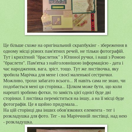
Це більше схоже на оригінальний скрапбукінг - збереження в
одному місці різних пам'ятних речей, не тільки фотографій.
Тут і крихітний "браслетик" з Юлиної ручки, і наші з Ромою
"браслети". Пам'ятка з найголовнішою інформацією - дата і
час народження, вага, зріст, тощо. Тут же листівочка, яку
зробила Марічка для мене і своєї маленької сестрички.
Можливо, трохи забагато всього... Я навіть сама не знаю, чи
подобається мені ця сторінка... Цілком може бути, що коли
нарешті зробимо фотки, то замість цієї однієї буде дві
сторінки. І листівка переміститься на іншу, а на її місці буде
фотографія. Це я щойно придумала...
На цій сторінці два інших обов'язкових елемента - тег і
розкладушка для фото. Тег - на Маріччиній листівці, над нею
- розкладушка.