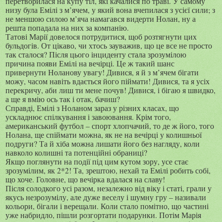
перетворилася на купу тіл, які качалися по траві. У самому
низу була Емілі з м’ячем, у який вона вчепилася з усієї сили; з
не меншою силою м’яча намагався видерти Нолан, ну а
решта попадала на них за компанію.
Татові Марії довелося потрудитися, щоб розтягнути цих
бульдогів. От цікаво, чи хтось зауважив, що це все не просто
так сталося? Після цього інциденту стала зрозумілою
причина появи Емілі на вечірці. Це ж такий шанс
привернути Ноланову увагу! Дивися, я й з м’ячем бігати
можу, часом навіть вдається його піймати! Дивися, та я усіх
перекричу, аби лиш ти мене почув! Дивися, і бігаю я швидко,
а ще я вмію ось так і отак, бачиш?
Справді, Емілі з Ноланом зараз у різних класах, що
ускладнює спілкування і завоювання. Крім того,
американський футбол – спорт хлопчачий, то де ж його, того
Нолана, ще спіймати можна, як не на вечірці у колишньої
подруги? Та й хіба можна лишати його без нагляду, коли
навколо колишні та потенційні обраниці?
Якщо поглянути на події під цим кутом зору, усе стає
зрозумілим, як 2*2! Та, зрештою, нехай та Емілі робить собі,
що хоче. Головне, що вечірка вдалася на славу!
Після солодкого усі разом, незалежно від віку і статі, грали у
якусь незрозумілу, але дуже веселу і шумну гру – називали
кольори, бігали і верещали. Коли стало помітно, що частині
уже набридло, пішли розгортати подарунки. Потім Марія