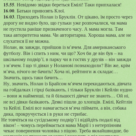
15
.55
. Невідомо звідки береться Емілі! Таки припхалася!
16
00
.
. Батьки привозять Клої.
16
03
.
. Приходять Нолан із Бруклін. От цікаво, їм просто через
дорогу не видно було, що гульки уже розпочалися, чи мама
не пустила раніше призначеного часу. А мама могла. Там
така авторитетна мама. Чи авторитарна. Хороша мама, але не
слухатися її не можна.
Нолан, як завжди, прийшов із м’ячем. Для американського
футболу. Він і спить з ним, чи що? Хоч би де він був – на
шкільному подвір’ї, в парку чи в гостях у друзів – він завжди
з м’ячем. І що ті дівки у Ноланові познаходили? Він же, крім
м’яча, нічого не бачить! Хоча ні, рейтинги ж складає…
Значить, щось таки бачить…
Ну, значить, Нолан із Брайсом м’ячем перекидаються, дівчата
на гойдалках і гірці базікають, і тільки Бруклін і Кейлін нудно
– вони ж найменші, та й більшості дівчат не знають… Ой ні,
не всі дівки базікають. Деякі пішли до хлопців. Емілі, Кейтлін
та Кейлі. Емілі все намагається м’яча піймати, а він, собака
дика, прокручується і в руки не стрибає.
Не товчіться на сусідському подвір’ї і відійдіть подалі від
вікон! – чомусь переймається мама Марії і з нетерпінням
чекає повернення чоловіка з піцою. Треба якнайшвидше, бо
компанія не тримається купи і виходить з-під контролю.