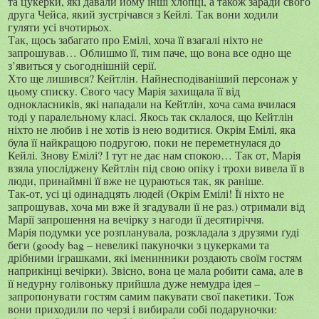
та цукерки, які давали йому інші хлопці, а також заради свого
друга Чейса, який зустрічався з Кейлі. Так вони ходили
гуляти усі вчотирьох.
Так, щось забагато про Емілі, хоча її взагалі ніхто не
запрошував… Облишмо її, тим паче, що вона все одно ще
з’явиться у сьогоднішній серії.
Хто ще лишився? Кейтлін. Найнесподіваніший персонаж у
цьому списку. Свого часу Марія захищала її від
однокласників, які нападали на Кейтлін, хоча сама вчилася
тоді у паралельному класі. Якось так склалося, що Кейтлін
ніхто не любив і не хотів із нею водитися. Окрім Емілі, яка
була її найкращою подругою, поки не переметнулася до
Кейлі. Знову Емілі? І тут не дає нам спокою… Так от, Марія
взяла упосліджену Кейтлін під свою опіку і трохи вивела її в
люди, принаймні її вже не цураються так, як раніше.
Так-от, усі ці одинадцять людей (Окрім Емілі! Її ніхто не
запрошував, хоча ми вже й згадували її не раз.) отримали від
Марії запрошення на вечірку з нагоди її десятиріччя.
Марія подумки усе розпланувала, розкладала з друзями ґуді
беги
(goody bag
– невеликі пакуночки з цукерками та
дрібними іграшками, які іменинники роздають своїм гостям
наприкінці вечірки
)
. Звісно, вона це мала робити сама, але в
її недурну голівоньку прийшла дуже немудра ідея –
запропонувати гостям самим пакувати свої пакетики. Тож
вони приходили по черзі і вибирали собі подаруночки: