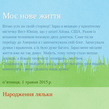
Моє нове життя
Вітаю усіх на своїй сторінці! Зараз я мешкаю у крихітному
містечку Вест Юніон, що у штаті Айова, США. Разом із
коханим чоловіком виховую двох донечок. Саме після
переїзду до Америки я і започаткувала свій блог. Записувала
думки і враження, а їх було дуже багато. Зараз мене місцеве
життя вже не так дивує. Мабуть, тому тепер стало менше
дописів, а більше творчості: оповідань, листівок...
Сподіваюся, ви знайдете щось для себе: читайте, розглядайте,
коментуйте - мене цікавить ваша думка!
пʼятниця, 1 травня 2015 р.
Народження ляльки