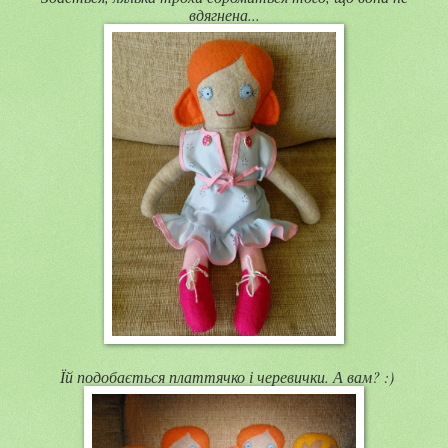
вдягнена...
Їй подобається платтячко і черевички. А вам? :)