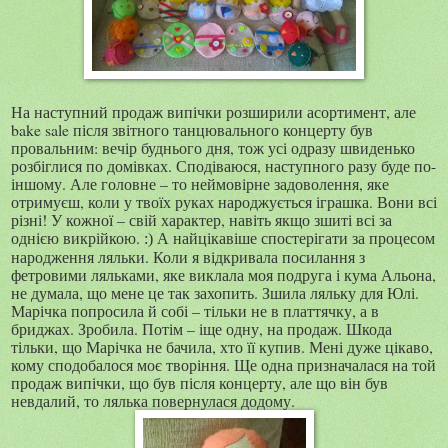
На наступний продаж випічки розширили асортимент, але
bake
sale
після звітного танцювального концерту був
провальним: вечір буднього дня, тож усі одразу швиденько
розбіглися по домівках. Сподіваюся, наступного разу буде по-
іншому. Але головне – то неймовірне задоволення, яке
отримуєш, коли у твоїх руках народжується іграшка. Вони всі
різні! У кожної – свій характер, навіть якщо зшиті всі за
однією викрійкою.
А найцікавіше спостерігати за процесом
:)
народження ляльки. Коли я відкривала посилання з
фетровими ляльками, яке виклала моя подруга і кума Альона,
не думала, що мене це так захопить. Зшила ляльку для Юлі.
Марічка попросила й собі – тільки не в платтячку, а в
бриджах. Зробила. Потім – іще одну, на продаж. Шкода
тільки, що Марічка не бачила, хто її купив. Мені дуже цікаво,
кому сподобалося моє творіння. Ще одна призначалася на той
продаж випічки, що був після концерту, але що він був
невдалий, то лялька повернулася додому.