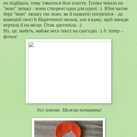
не підійшла, тому з'явилося біле плаття. Туніка чекала на
"мою" ляльку - вони створені одна для одної. :) Юля часом
бере "мою" ляльку (не знаю, як її назвати) погратися – до
компанії своєї й Маріччиної ляльок, але я кажу, щоб завжди
вертала її на місце. Отак здитиніла.
:)
Ну, це, мабуть, майже весь текст на сьогодні.
А тепер –
:)
фотки!
Усе готове. Можна починати!