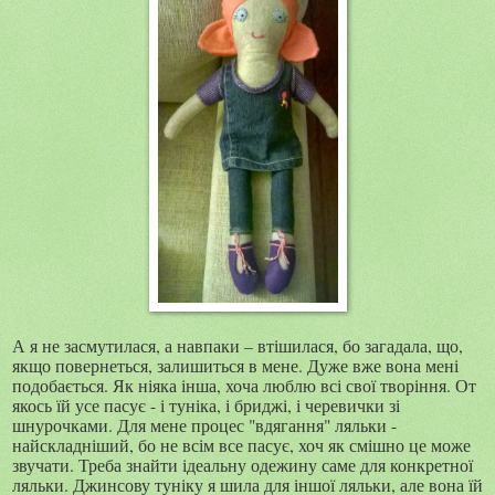
А я не засмутилася, а навпаки – втішилася, бо загадала, що,
якщо повернеться, залишиться в мене. Дуже вже вона мені
подобається. Як ніяка інша, хоча люблю всі свої творіння. От
якось їй усе пасує - і туніка, і бриджі, і черевички зі
шнурочками. Для мене процес "вдягання" ляльки -
найскладніший, бо не всім все пасує, хоч як смішно це може
звучати. Треба знайти ідеальну одежину саме для конкретної
ляльки. Джинсову туніку я шила для іншої ляльки, але вона їй