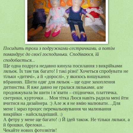
Посидить трохи з подружками-сестричками, а потім
помандрує до своєї господиньки. Сподіваюся, їй
сподобається...
Ще одна подруга недавно кинула посилання з викрійками
ляльок. Їх там так багато! І такі різні! Хочеться спробувати не
тільки «дитячі», а й «дорослі», у якихось вишуканих
вбраннях. Шити одяг для ляльок – ще одне захоплення
дитинства. Я вже давно не гралася ляльками, але
продовжувала їм шити і в’язати – спіднички, платтячка,
светрики, курточки… Моя тітка Люся навіть радила мені йти
вчитися на дизайнера.
Але ж я не вмію малювати…Для
:)
мене і зараз процес перемальовування чи малювання
викрійки - найскладніший. :)
А фетру у мене ще багато! :) Й ідей також. Не тільки ляльки, а
й брошки, брелоки...
Чекайте нових фотозвітів!