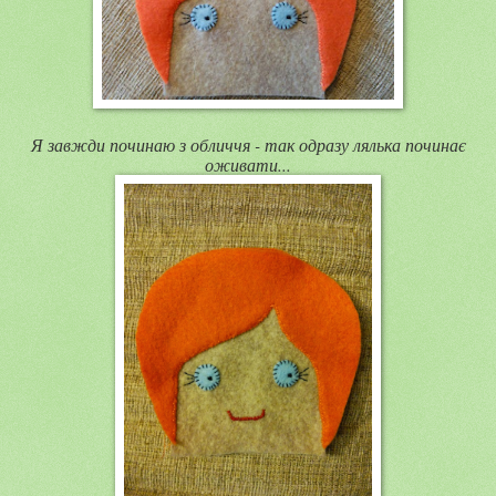
Я завжди починаю з обличчя - так одразу лялька починає
оживати...