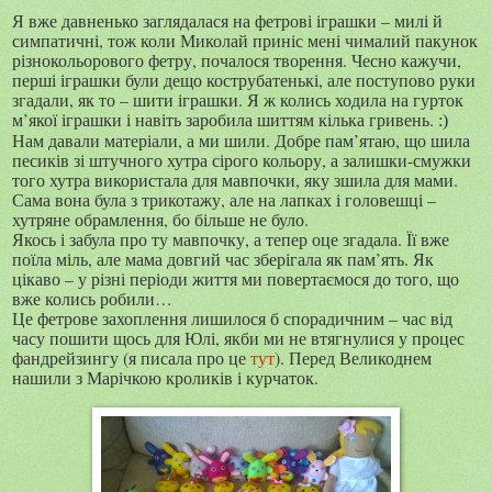
Я вже давненько заглядалася на фетрові іграшки – милі й
симпатичні, тож коли Миколай приніс мені чималий пакунок
різнокольорового фетру, почалося творення. Чесно кажучи,
перші іграшки були дещо кострубатенькі, але поступово руки
згадали, як то – шити іграшки. Я ж колись ходила на гурток
м’якої іграшки і навіть заробила шиттям кілька гривень.
:)
Нам давали матеріали, а ми шили. Добре пам’ятаю, що шила
песиків зі штучного хутра сірого кольору, а залишки-смужки
того хутра використала для мавпочки, яку зшила для мами.
Сама вона була з трикотажу, але на лапках і головешці –
хутряне обрамлення, бо більше не було.
Якось і забула про ту мавпочку, а тепер оце згадала. Її вже
поїла міль, але мама довгий час зберігала як пам’ять. Як
цікаво – у різні періоди життя ми повертаємося до того, що
вже колись робили…
Це фетрове захоплення лишилося б спорадичним – час від
часу пошити щось для Юлі, якби ми не втягнулися у процес
фандрейзингу (я писала про це
тут
). Перед Великоднем
нашили з Марічкою кроликів і курчаток.