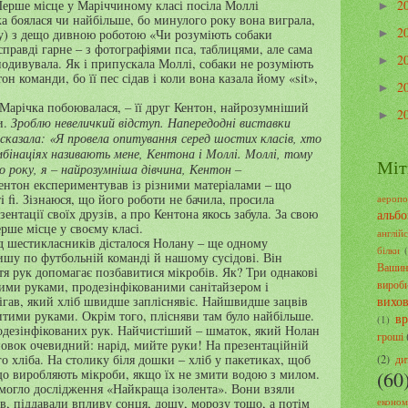
 Перше місце у Маріччиному класі посіла Моллі
2
►
ка боялася чи найбільше, бо минулого року вона виграла,
2
у) з дещо дивною роботою «Чи розуміють собаки
►
правді гарне – з фотографіями пса, таблицями, але сама
2
►
одивувала. Як і припускала Моллі, собаки не розуміють
тон команди, бо її пес сідав і коли вона казала йому «
sit
»,
2
►
Марічка побоювалася, – її друг Кентон, найрозумніший
2
►
Зроблю невеличкий відступ. Напередодні виставки
и.
сказала: «Я провела опитування серед шостих класів, хто
омбінаціях називають мене, Кентона і Моллі. Моллі, тому
Міт
о року, я – найрозумніша дівчина, Кентон –
ентон експериментував із різними матеріалами – що
i
fi
. Зізнаюся, що його роботи не бачила, просила
аеропо
ентації своїх друзів, а про Кентона якось забула. За свою
альб
рше місце у своєму класі.
англій
д шестикласників дісталося Нолану – ще одному
білки
шу по футбольній команді й нашому сусідові. Він
Вашин
тя рук допомагає позбавитися мікробів. Як? Три однакові
вироб
ими руками, продезінфікованими санітайзером і
ігав, який хліб швидше запліснявіє. Найшвидше зацвів
вихо
тими руками. Окрім того, плісняви там було найбільше.
в
(1)
родезінфікованих рук. Найчистіший – шматок, який Нолан
гроші
овок очевидний: нарід, мийте руки! На презентаційній
о хліба. На столику біля дошки – хліб у пакетиках, щоб
(2)
ди
що виробляють мікроби, якщо їх не змити водою з милом.
(60
емогло дослідження «Найкраща ізолента». Вони взяли
в, піддавали впливу сонця, дощу, морозу тощо, а потім
економ