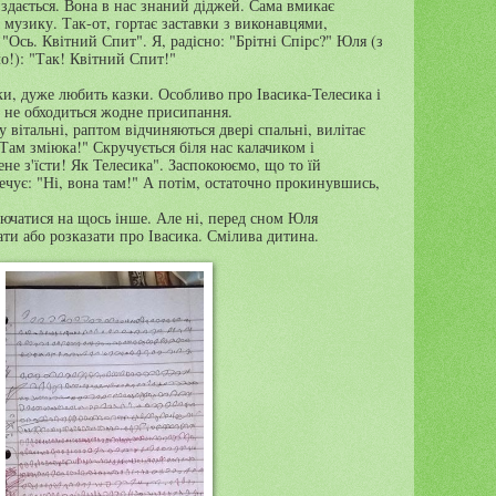
 здається. Вона в нас знаний діджей. Сама вмикає
є музику. Так-от, гортає заставки з виконавцями,
 "Ось. Квітний Спит". Я, радісно: "Брітні Спірс?" Юля (з
о!): "Так!
Квітний Спит!"
ки, дуже любить казки. Особливо про Івасика-Телесика і
х не обходиться жодне присипання.
 вітальні, раптом відчиняються двері спальні, вилітає
Там зміюка!" Скручується біля нас калачиком і
не з'їсти! Як Телесика". Заспокоюємо, що то їй
ечує: "Ні, вона там!" А потім, остаточно прокинувшись,
лючатися на щось інше. Але ні, перед сном Юля
ати або розказати про Івасика.
Смілива дитина.