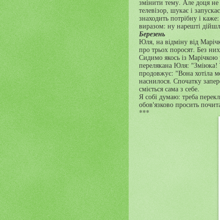
змінити тему. Але доця не
телевізор, шукає і запуска
знаходить потрібну і каже:
виразом: ну нарешті дійшл
Березень
Юля, на відміну від Маріч
про трьох поросят. Без ни
Сидимо якось із Марічкою у
перелякана Юля: "Зміюка! 
продовжує: "Вона хотіла ме
наснилося. Спочатку запер
сміється сама з себе.
Я собі думаю: треба перек
обов'язково просить почит
***