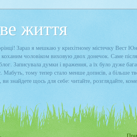
ве життя
торінці! Зараз я мешкаю у крихітному містечку Вест Юн
 коханим чоловіком виховую двох донечок. Саме після
 блог. Записувала думки і враження, а їх було дуже бага
є. Мабуть, тому тепер стало менше дописів, а більше тв
, ви знайдете щось для себе: читайте, розглядайте, ком
.
При