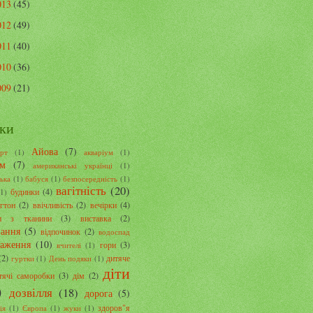
013
(45)
012
(49)
011
(40)
010
(36)
009
(21)
ки
Айова
(7)
рт
(1)
акваріум
(1)
ом
(7)
американські українці
(1)
ська
(1)
бабуся
(1)
безпосередність
(1)
вагітність
(20)
будинки
(4)
(1)
гтон
(2)
ввічливість
(2)
вечірки
(4)
и з тканини
(3)
виставка
(2)
вання
(5)
відпочинок
(2)
водоспад
раження
(10)
гори
(3)
вчителі
(1)
(2)
дитяче
гуртки
(1)
День подяки
(1)
діти
тячі саморобки
(3)
дім
(2)
)
дозвілля
(18)
дорога
(5)
здоров"я
ія
(1)
Європа
(1)
жуки
(1)