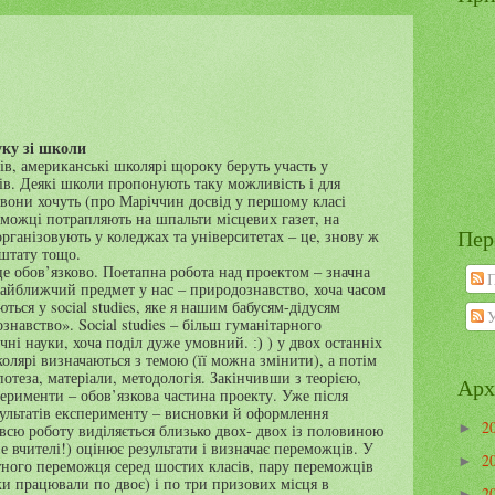
ку зі школи
ів, американські школярі щороку беруть участь у
ів. Деякі школи пропонують таку можливість і для
вони хочуть (про Маріччин досвід у першому класі
еможці потрапляють на шпальти місцевих газет, на
Пер
організовують у коледжах та університетах – це, знову ж
 штату тощо.
це обов’язково. Поетапна робота над проектом – значна
П
найближчий предмет у нас – природознавство, хоча часом
ються у
social
studies
, яке я нашим бабусям-дідусям
У
ознавство».
Social
studies
– більш гуманітарного
очні науки, хоча поділ дуже умовний.
) у двох останніх
:)
олярі визначаються з темою (її можна змінити), а потім
отеза, матеріали, методологія. Закінчивши з теорією,
Арх
перименти – обов’язкова частина проекту. Уже після
ультатів експерименту – висновки й оформлення
2
►
всю роботу виділяється близько двох- двох із половиною
е вчителі!) оцінює результати і визначає переможців. У
2
►
ного переможця серед шостих класів, пару переможців
ки працювали по двоє) і по три призових місця в
2
►