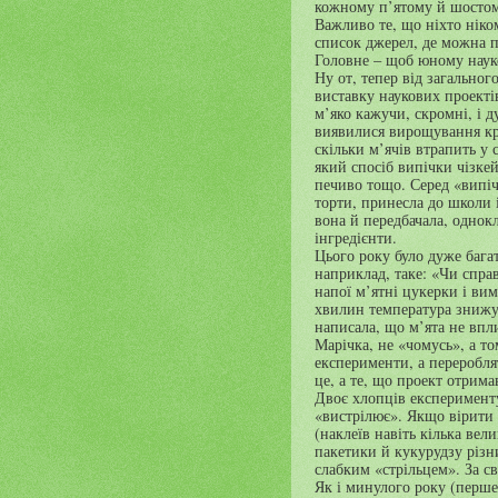
кожному п’ятому й шостом
Важливо те, що ніхто ніко
список джерел, де можна п
Головне – щоб юному наук
Ну от, тепер від загально
виставку наукових проектів
м’яко кажучи, скромні, і 
виявилися вирощування кри
скільки м’ячів втрапить у с
який спосіб випічки чізке
печиво тощо. Серед «випіч
торти, принесла до школи 
вона й передбачала, однок
інгредієнти.
Цього року було дуже багат
наприклад, таке: «Чи справ
напої м’ятні цукерки і вим
хвилин температура знижув
написала, що м’ята не впл
Марічка, не «чомусь», а т
експерименти, а переробля
це, а те, що проект отримав
Двоє хлопців експеримент
«вистрілює». Якщо вірити
(наклеїв навіть кілька ве
пакетики й кукурудзу різн
слабким «стрільцем». За с
Як і минулого року (перше 