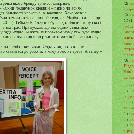
трічка якого бренду тримає найкраще.
(2)
зи
, – «Який подарунок кращий – гарно чи абияк
зустрі
ля більшості упаковка не важлива. Хоча можна
кн
(3)
була замала (всього лиш п’ятеро, а я Марічці казала, що
(27)
 – 20
). Геймер Кайлер пробував дослідити зміну своєї
:)
любов
, в які грає. Припускав, що від одних ставатиме
у буде нудно. Мабуть, із проектом йому теж було нудно:
Маріч
 лише кілька криво порізаних шматків білого паперу зі
навч
характ
ти на подібні виставки. Одразу видно, хто чим
потре
ьно ставиться до роботи, а кому воно не треба. А тепер –
підліт
по
(3)
Різдв
Дюпон
свобод
сім'я
(
с
(1)
стерео
Схід
(
твар
тра
(1)
(1)
уч
фе
(1)
харчу