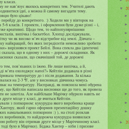
у класах.
му не нав’язує якихось конкретних тем. Учителі дають
2
▼
одивитися ідеї, а можна й самому вигадати тему.
овцю було цікаво!
го перейду до конкретного.
Ходили ми у вівторок на
:)
 5-6 класів. І проекти, і оформлення були дуже різні – і,
дуже креативні. Щодо тем, то найпопулярнішими
сталів, випічка і баскетбол. Хлопці досліджували,
ітку чи як високо м’яч відстрибне від землі. Дівчата –
йку найкращий, без яких інгредієнтів неможливо зробити
ки» вирізнявся проект Бейлі. Вона спекла два ідентичні
і сказала, що в одному з них – дорожчі складники. Як
ласники сказали, що смачніший той, де дорожчі
о тем, пов’язаних із їжею. Не лише випічка, а й,
ді м’ята охолоджує напої?» Кейтлін додавала в різні
ірювала температуру до і після додавання. За кілька
алася на 2-3 º
F
, але у висновках дівчинка чомусь
иває на температуру. Насправді, як пояснила мені обурена
ому, що Кейтлін написала висновки ще до того, як провела
ти не захотіла. Але найбільше Марічку обурило навіть не
 друге місце у класі, де вчиться Кейтлін.
ували з попкорном: кукурудза якого виробника краще
 Хантеру, який гарно оформив презентаційну дошку
ликих намальованих попкорнин :)
), на столі розклав
их виробників, то найдорожча кукурудза виявилася
вою роботу він отримав друге місце у Маріччиному класі.
2
►
тоді було в Марічки). Бідака Хантер – ніби і призове