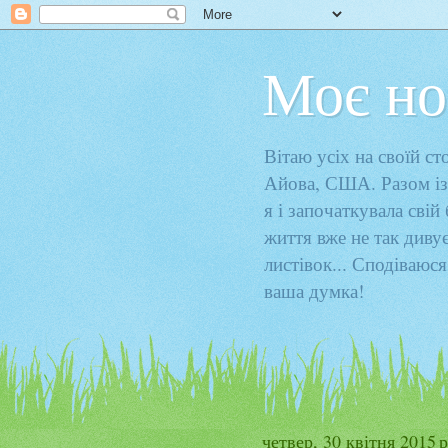
Моє но
Вітаю усіх на своїй с
Айова, США. Разом із
я і започаткувала свій
життя вже не так диву
листівок... Сподіваюся
ваша думка!
четвер, 30 квітня 2015 р