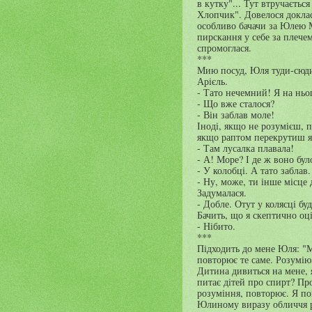
в кутку"... Тут втручається
Хлопчик". Довелося докла
особливо бачачи за Юлею М
пирскання у себе за плече
спромоглася.
***
Мию посуд, Юля туди-сюди 
Арієль.
- Тато нечемний! Я на ньо
- Що вже сталося?
- Він заблав моле!
Іноді, якщо не розумієш, 
якщо раптом перекрутиш як
- Там лусалка плавала!
- А! Море? І де ж воно бул
- У колобці. А тато заблав.
- Ну, може, ти інше місце
Задумалася.
- Добле. Отут у колясці бу
Бачить, що я скептично оц
- Нібито.
***
Підходить до мене Юля: "
повторює те саме. Розумію
Дитина дивиться на мене, я
питає дітей про спирт? Пр
розуміння, повторює. Я пов
Юлиному виразу обличчя ро