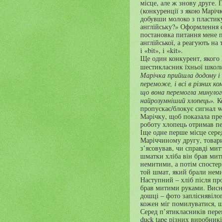
місце, але ж знову друге.
(конкуренції з якою Маріч
добувши молоко з пластик
англійську?» Оформлення с
постановка питання мене п
англійської, а реагують на 
i
«
bit
»,
i
«
kit
».
Ще один конкурент, якого 
шестикласник їхньої школ
Марічка прийшла додому і 
переможе, і всі в різних к
що вона перемогла минулог
найрозумніший хлопець».
К
пропускає/блокує сигнал
w
Марічку, щоб показала през
роботу хлопець отримав пе
Іще одне перше місце сере
Маріччиному другу, товари
з’ясовував, чи справді мит
шматки хліба він брав мит
немитими, а потім спостер
той шмат, який брали неми
Наступний – хліб після п
брав митими руками. Висн
дошці – фото запліснявілог
кожен міг помилуватися, 
Серед п’ятикласників пер
duck
tape
різних виробникі