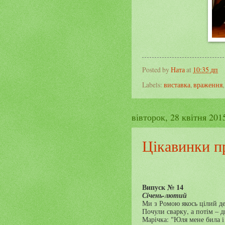
Posted by
Ната
at
10:35 дп
Labels:
виставка
,
враження
вівторок, 28 квітня 2015
Цікавинки п
Випуск № 14
Січень-лютий
Ми з Ромою якось цілий ден
Почули сварку, а потім – 
Марічка: "Юля мене била і 