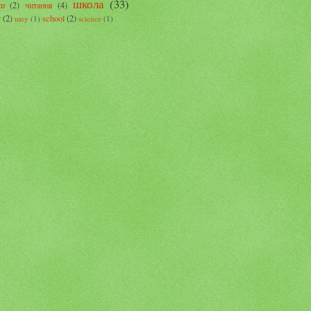
школа
(33)
си
(2)
читання
(4)
г
(2)
school
(2)
шоу
(1)
science
(1)