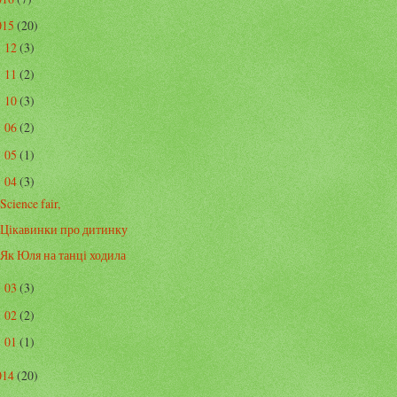
015
(20)
12
(3)
►
11
(2)
►
10
(3)
►
06
(2)
►
05
(1)
►
04
(3)
▼
Science fair,
Цікавинки про дитинку
Як Юля на танці ходила
03
(3)
►
02
(2)
►
01
(1)
►
014
(20)