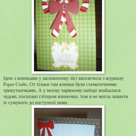
Ідею з ялинками у засніженому лісі запозичила з журналу
Paper Crafts. От тільки там ялинки були схематичними
трикутничками. А у моєму чарівному наборі знайшлися
чудові, посипані глітером ялиночки, тож я не могла лишити
їх сумувати до наступної зими.