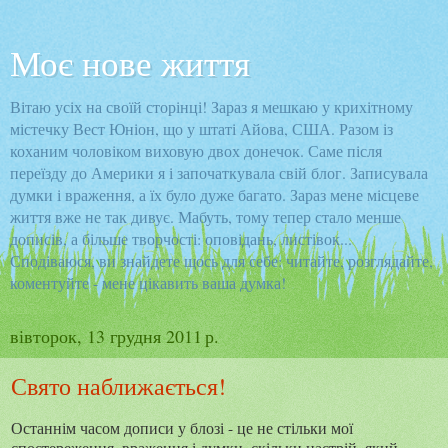
Моє нове життя
Вітаю усіх на своїй сторінці! Зараз я мешкаю у крихітному
містечку Вест Юніон, що у штаті Айова, США. Разом із
коханим чоловіком виховую двох донечок. Саме після
переїзду до Америки я і започаткувала свій блог. Записувала
думки і враження, а їх було дуже багато. Зараз мене місцеве
життя вже не так дивує. Мабуть, тому тепер стало менше
дописів, а більше творчості: оповідань, листівок...
Сподіваюся, ви знайдете щось для себе: читайте, розглядайте,
коментуйте - мене цікавить ваша думка!
вівторок, 13 грудня 2011 р.
Свято наближається!
Останнім часом дописи у блозі - це не стільки мої
спостереження, враження і думки, скільки настрій, який