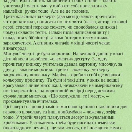
за день. Коли листок заповнений з обох сторін – здають
учительці і мають змогу вибрати собі приз: книжку,
наклейки, ручки тощо. Але не це головне.
Третьокласники за чверть (два місяці) мають прочитати
чотири книжки, написати по них звіти (назва, автор, головні
герої, стислий переказ сюжету, чи сподобалася книжка і
чому) і скласти тести. Тільки після написання звіту і
складання у бібліотеці за комп’ютером тесту книжка
зараховується. Активних читачів у кінці чверті чекає
винагорода.
Минулої чверті це було морозиво. На великій дошці у класі
діти чіпляли зароблені «елементи» десерту. За одну
прочитану книжку учителька давала картонну мисочку, за
другу – власне морозиво, третю – ложечку, четверту –
зацукровану вишеньку. Марічка заробила собі ще вершки і
кольорову присипку. Та були й такі діти, у яких на дошці
красувалася лише мисочка. І, незважаючи на американську
політкоректність, на морозивній вечірці перед деякими
стояла лише мисочка. «Що заслужили, те і маєте», –
прокоментувала вчителька.
Цієї чверті на дошці замість мисочок кріпили стаканчики для
гарячого шоколаду та інші прибамбаси – ложечку, зефір
тощо. У третій чверті планується десерт із жувальними
хробачками. У стаканчик треба буде насипати земельки
(шоколадного печива), ще там чогось, ну і посадити самих