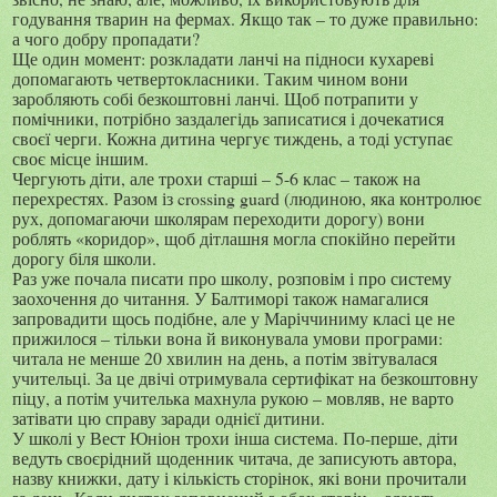
годування тварин на фермах. Якщо так – то дуже правильно:
а чого добру пропадати?
Ще один момент: розкладати ланчі на підноси кухареві
допомагають четвертокласники. Таким чином вони
заробляють собі безкоштовні ланчі. Щоб потрапити у
помічники, потрібно заздалегідь записатися і дочекатися
своєї черги. Кожна дитина чергує тиждень, а тоді уступає
своє місце іншим.
Чергують діти, але трохи старші – 5-6 клас – також на
перехрестях. Разом із
crossing guard
(людиною, яка контролює
рух, допомагаючи школярам переходити дорогу) вони
роблять «коридор», щоб дітлашня могла спокійно перейти
дорогу біля школи.
Раз уже почала писати про школу, розповім і про систему
заохочення до читання. У Балтиморі також намагалися
запровадити щось подібне, але у Маріччиниму класі це не
прижилося – тільки вона й виконувала умови програми:
читала не менше 20 хвилин на день, а потім звітувалася
учительці. За це двічі отримувала сертифікат на безкоштовну
піцу, а потім учителька махнула рукою – мовляв, не варто
затівати цю справу заради однієї дитини.
У школі у Вест Юніон трохи інша система. По-перше, діти
ведуть своєрідний щоденник читача, де записують автора,
назву книжки, дату і кількість сторінок, які вони прочитали