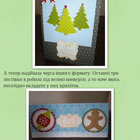
А тепер надійшла черга іншого формату. Останні три
листівки я робила під великі конверти, а то наче якось
несолідно вкладати у них крихіток.