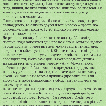
можна взяти миску салату і до власне салату додати кубики
сиру, шинки, полити таким соусом, який тобі до вподоби. От
тільки дивним мені видається те, що запивати усе це
пропонується молоком…
Є ще й «молочна перерва». Якщо ланчують школярі перед
дванадцятою, то близько другої п’ють молоко – просте або
шоколадне. Ланч коштує
$
2.20, молоко оплачується окремо –
раз на півроку чи рік.
До речі, про оплату. І не тільки про оплату. У школі діє
система, куди заносяться дані про всіх дітей. Батькам надають
пароль доступу, і через інтернет можна заплатити за ланчі,
подивитися табель успішності. Більше того, учителі щодня
заносять туди оцінки з усіх предметів, тобто запросто можна
прослідкувати, якого саме дня і з якого предмета дитина
завалила тест чи отримала чергову «А+». Можна також
побачити середній бал з кожного предмета, відвідування.
Причому у таблиці зазначено, коли саме дитини не було у
школі і чи була на це вагома причина (про запізнення чи
відсутність треба повідомляти в офісі, там і вирішують, чи
вагома причина).
Поки ще не відійшла далеко від теми харчування, зауважу ще
дещо. Якщо у школі в Балтиморі підноси і прибори були
одноразові, то у Вест Юніон – багаторазові. Окрім того,
залишки їжі діти викидають не в один контейнер, а в різні. Я,
звісно, не знаю, але, можливо, їх використовують для