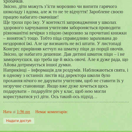
хробачків.
Звісно, діти можуть з’їсти морозиво чи випити гарячого
шоколаду і вдома, але ж то не те відчуття! Зароблене своєю
працею набагато смачніше!
Ще трохи про їжу. У контексті запровадження у школах
здорового харчування учителям забороняється проводити
різноманітні вечірки з піцою (морозиво за прочитані книжки
– виняток!) тощо. Тобто піца справедливо зарахована до
нездорової їжі. Але це визнають не всі штати. У листопаді
Конгрес прирівняв кетчуп на шматку піци до порції овочів.
Звісно, це набагато дешевше. Дав дитині шматок піци – і не
заморочуєшся, що треба ще й якісь овочі. Але я дуже рада, що
Айова дотримується іншої думки.
Наприкінці – інформація для роздумів. Наближаються свята, і
в одному з останніх листів від директора школи було
прохання нічого не дарувати учителям, щоб не ставити їх у
незручне становище. Якщо вже дуже хочеться щось
подарувати – подаруйте річ у клас, щоб нею могли
користуватися усі діти. Ось такий-ось підхід…
Ната
at
1:56 пп
Немає коментарів:
Надати доступ