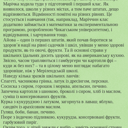
Марічка ходила туди у підготовчий і перший клас. Як
виявилося, школи у різних містах, а тим паче штатах, дещо
відрізняються. Відмінності помітні на різних рівнях. Це
стосується і навчання (так, наприклад, Маріччин клас
додатково займається з математики за експериментальною
програмою, розробленою Чикагським університетом), і
відвідування, і харчування тощо.
Айова – один із перших штатів, який почав боротися за
здоров’я нації на рівні садочків і шкіл, увівши у меню здорові
продукти, як-то овочі, фрукти. Та й основні страви у
шкільних їдальнях досить здорові, як на американську кухню.
Звісно, часом трапляються і гамбургери чи картопля фрі –
куди ж без них? – та в цілому меню виглядає набагато
здоровіше, ніж у Мерілендській школі.
Наведу кілька зразків шкільних ланчів:
Спагеті, часникова грінка, латук із дресінгом, персики.
Сосиска з сиром, горошок і морква, апельсин, печиво.
Запечена картопля з шинкою, броколі з сиром, хліб із маслом,
суміш із консервованих фруктів.
Курка з кукурудзою і латуком, загорнута в лаваш; яблуко,
сандвіч із арахісовим маслом.
Гуляш, боби, банан, печиво.
Пюре з індичою підливкою, кукурудза, консервовані фрукти,
гарбузовий пиріг.
Окрім того, у дітей завжди є вибір – замість основної страви