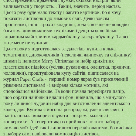
виливається у творчість... Такий, значить, період настав.
Цього разу буде мало тексту і багато картинок, бо я хочу
показати листівочки до зимових свят. Деякі зовсім
простенькі, інші - трохи складніші, хоча я все ще не володію
багатьма дивовижними техніками і дещо заздрю більш
вправним майстриням кардмейкінгу та скрапбукінгу. Та все
ж це мене не зупиняє...
Цього року я підготувалася заздалегідь: купила кілька
тематичних дирокольчиків (невеличкі ялиночку та сніжинку),
штамп із написом Merry Christmas та набір крихітних
пластикових підвісок (усілякі рукавички, оленятка, пряничні
чоловічки), проштудіювала купу сайтів, підписалася на
журнал Paper Crafts - перший номер якраз був присвячений
різвяним листівкам! - і вибрала кілька мотивів, які
сподобалися найбільше. Та коли почала перебирати папір,
щоб обрати найбільш вдалий фон, виявила, що з минулого
року лишився чудовий набір для виготовлення адвентського
календаря. Купила я його на розпродажі, уже після свят, і
навіть почала використовувати - зокрема маленькі
конвертики. А тепер-от якраз прийшов час того набору, і
чимало моїх ідей так і лишилися нереалізованими, бо висічки
з набору самі навіювали композицію листівок.