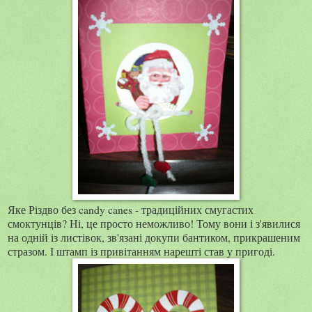
Яке Різдво без candy canes - традиційних смугастих
смоктунців? Ні, це просто неможливо! Тому вони і з'явилися
на одній із листівок, зв'язані докупи бантиком, прикрашеним
стразом. І штамп із привітанням нарешті став у пригоді.