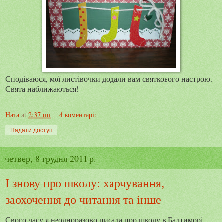
Сподіваюся, мої листівочки додали вам святкового настрою.
Свята наближаються!
Ната
at
2:37 пп
4 коментарі:
Надати доступ
четвер, 8 грудня 2011 р.
І знову про школу: харчування,
заохочення до читання та інше
Свого часу я неодноразово писала про школу в Балтиморі.