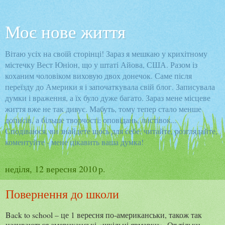
Моє нове життя
Вітаю усіх на своїй сторінці! Зараз я мешкаю у крихітному
містечку Вест Юніон, що у штаті Айова, США. Разом із
коханим чоловіком виховую двох донечок. Саме після
переїзду до Америки я і започаткувала свій блог. Записувала
думки і враження, а їх було дуже багато. Зараз мене місцеве
життя вже не так дивує. Мабуть, тому тепер стало менше
дописів, а більше творчості: оповідань, листівок...
Сподіваюся, ви знайдете щось для себе: читайте, розглядайте,
коментуйте - мене цікавить ваша думка!
неділя, 12 вересня 2010 р.
Повернення до школи
Back to school – це 1 вересня по-американськи, також так
називаються американські «шкільні ярмарки». От тільки