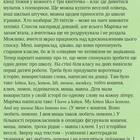
кінці тижня у кожного є три квиточка – клас іде дивитися
мультик з попкорном. Ще можна купити веселий олівець,
інші шкільні штучки, можна щодня приносити до школи
іграшки. Хто назбирає 20 твітсів – може на ланч замовити
хепіміл. Список насправді довший, але всього Марічка не
запам’ятала, а вчителька ще не роздрукувала і не роздала.
Можливо, вчителі якраз працюють над вдосконаленням цього
списку. Мені, наприклад, цікаво, що вони пропонують
старшим класам, бо ж їх олівцями чи хепімілом не зацікавиш.
Тепер нарешті напишу про те, що мене спонукало зробити ще
один допис про школу. На стіні біля класу на днях вивісили
перші дитячі роботи. Треба було придумати коротеньку
історію, використавши слова, написані на дошці. Там було
таке: kitten, key, lemon, lift, mouse, monkey, тобто кошеня,
ключ, лимон, підніматися, миша, мавпа. Діти мали
використати у своїй історії по одному слову на кожну літеру.
Марічка написала таке: I have a kitten. My kitten likes lemons.
And my mouse likes lemons too. (У мене є кошеня. Воно
любить лимони. І моя миша також любить лимони.) У
більшості першокласників в оповідях фігурували кошеня,
миша, лимон, трохи рідше – мавпа і ключі. І усі історійки
веселі. Зверху над текстом – усміхнені і життєрадісні
тваринки, які люблять лимони і не кривляться, поїдаючи їх. І