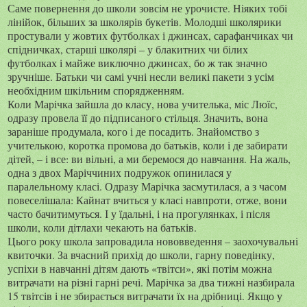
Саме повернення до школи зовсім не урочисте. Ніяких тобі
лінійок, більших за школярів букетів. Молодші школярики
простували у жовтих футболках і джинсах, сарафанчиках чи
спідничках, старші школярі – у блакитних чи білих
футболках і майже виключно джинсах, бо ж так значно
зручніше. Батьки чи самі учні несли великі пакети з усім
необхідним шкільним спорядженням.
Коли Марічка зайшла до класу, нова учителька, міс Люїс,
одразу провела її до підписаного стільця. Значить, вона
зараніше продумала, кого і де посадить. Знайомство з
учителькою, коротка промова до батьків, коли і де забирати
дітей, – і все: ви вільні, а ми беремося до навчання. На жаль,
одна з двох Маріччиних подружок опинилася у
паралельному класі. Одразу Марічка засмутилася, а з часом
повеселішала: Кайнат вчиться у класі навпроти, отже, вони
часто бачитимуться. І у їдальні, і на прогулянках, і після
школи, коли дітлахи чекають на батьків.
Цього року школа запровадила нововведення – заохочувальні
квиточки. За вчасний прихід до школи, гарну поведінку,
успіхи в навчанні дітям дають «твітси», які потім можна
витрачати на різні гарні речі. Марічка за два тижні назбирала
15 твітсів і не збирається витрачати їх на дрібниці. Якщо у