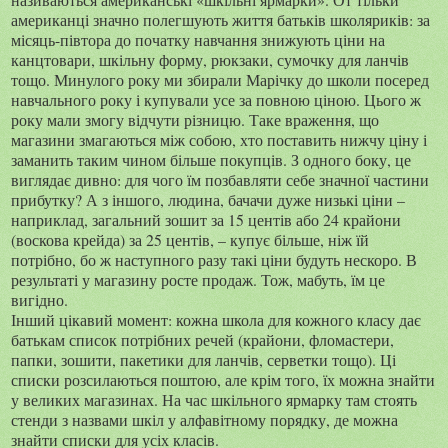
американці значно полегшують життя батьків школяриків: за
місяць-півтора до початку навчання знижують ціни на
канцтовари, шкільну форму, рюкзаки, сумочку для ланчів
тощо. Минулого року ми збирали Марічку до школи посеред
навчального року і купували усе за повною ціною. Цього ж
року мали змогу відчути різницю. Таке враження, що
магазини змагаються між собою, хто поставить нижчу ціну і
заманить таким чином більше покупців. З одного боку, це
виглядає дивно: для чого їм позбавляти себе значної частини
прибутку? А з іншого, людина, бачачи дуже низькі ціни –
наприклад, загальний зошит за 15 центів або 24 крайони
(воскова крейда) за 25 центів, – купує більше, ніж їй
потрібно, бо ж наступного разу такі ціни будуть нескоро. В
результаті у магазину росте продаж. Тож, мабуть, їм це
вигідно.
Інший цікавий момент: кожна школа для кожного класу дає
батькам список потрібних речей (крайони, фломастери,
папки, зошити, пакетики для ланчів, серветки тощо). Ці
списки розсилаються поштою, але крім того, їх можна знайти
у великих магазинах. На час шкільного ярмарку там стоять
стенди з назвами шкіл у алфавітному порядку, де можна
знайти списки для усіх класів.