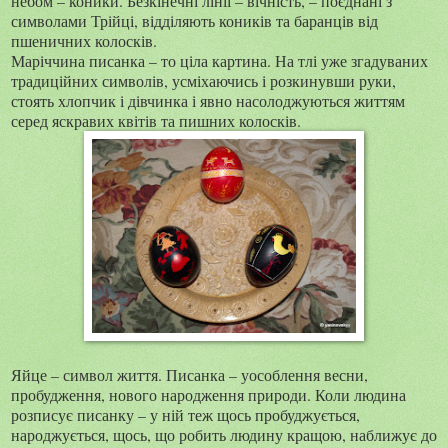
небом – коники. Безкінечні лінії – вічність, – поєднані з
символами Трійці, відділяють коників та баранців від
пшеничних колосків.
Маріччина писанка – то ціла картина. На тлі уже згадуваних
традиційних символів, усміхаючись і розкинувши руки,
стоять хлопчик і дівчинка і явно насолоджуються життям
серед яскравих квітів та пишних колосків.
Яйце – символ життя. Писанка – уособлення весни,
пробудження, нового народження природи. Коли людина
розписує писанку – у ній теж щось пробуджується,
народжується, щось, що робить людину кращою, наближує до