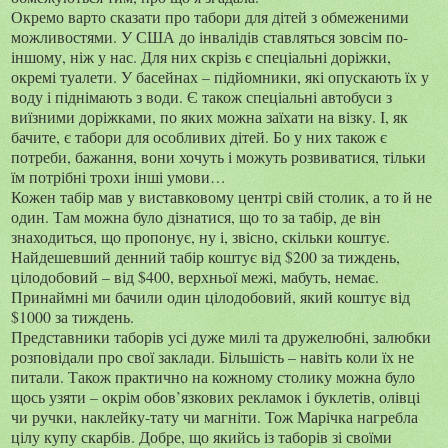
Окремо варто сказати про табори для дітей з обмеженими
можливостями. У США до інвалідів ставляться зовсім по-
іншому, ніж у нас. Для них скрізь є спеціальні доріжки,
окремі туалети. У басейнах – підйомники, які опускають їх у
воду і піднімають з води. Є також спеціальні автобуси з
виїзними доріжками, по яких можна заїхати на візку. І, як
бачите, є табори для особливих дітей. Бо у них також є
потреби, бажання, вони хочуть і можуть розвиватися, тільки
їм потрібні трохи інші умови…
Кожен табір мав у виставковому центрі свій столик, а то й не
один. Там можна було дізнатися, що то за табір, де він
знаходиться, що пропонує, ну і, звісно, скільки коштує.
Найдешевший денний табір коштує від $200 за тиждень,
цілодобовий – від
$
400, верхньої межі, мабуть, немає.
Принаймні ми бачили один цілодобовий, який коштує від
$1000 за тиждень.
Представники таборів усі дуже милі та дружелюбні, залюбки
розповідали про свої заклади. Більшість – навіть коли їх не
питали. Також практично на кожному столику можна було
щось узяти – окрім обов’язкових рекламок і буклетів, олівці
чи ручки, наклейку-тату чи магніти. Тож Марічка нагребла
цілу купу скарбів. Добре, що якийсь із таборів зі своїми