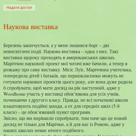
Надати доступ
Наукова виставка
Березень закінчується, а у мене лишився борг – дві
невисвітлені події. Наукова виставка – одна з них. Такі
виставки щороку проходять в американських школах.
Маріччин науковий проект мої читачі вже бачили, а тепер я
розкажу про саму виставку. Місіс Луїс, Маріччина учителька,
попередила дітей і батьків, що першокласники можуть не
готувати наукових проектів цього року, але вона дуже радила
б спробувати, щоб мати досвід на рік наступний, адже у
Woodhome
участь у виставці обов’язкова для усіх учнів,
починаючи з другого класу. Правда, не всі початкові школи
влаштовують подібні заходи, а от для середніх шкіл (5-8
класи) – це обов’язковий пункт програми.
Звісно, що ми вирішили спробувати, тим паче що це новий
досвід не тільки для Марічки, а й для нас із Ромою, адже у
наших школах немає нічого подібного.