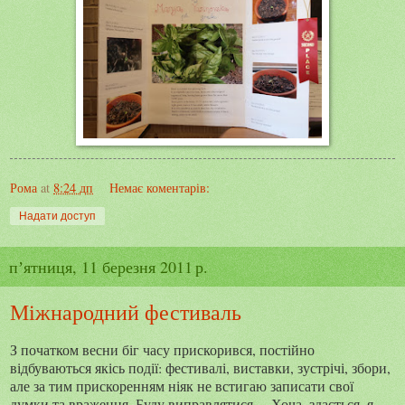
Рома
at
8:24 дп
Немає коментарів:
Надати доступ
пʼятниця, 11 березня 2011 р.
Міжнародний фестиваль
З початком весни біг часу прискорився, постійно
відбуваються якісь події: фестивалі, виставки, зустрічі, збори,
але за тим прискоренням ніяк не встигаю записати свої
думки та враження. Буду виправлятися… Хоча, здається, я