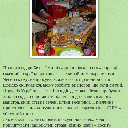
По шоколад до Бельгії ми підходили кілька разів – справді
смачний. Україна пригощала… Звичайно ж, варениками!
Чесно скажу, не пробувала, але з того, що вони досить
швидко скінчилися, можу зробити висновок, що були смачні.
Поруч із Україною – стіл Ірландії, де можна було спробувати
хліб на соді та підставити обличчя під пензлик вмілого
майстра, який ставив зелені цятки-веснянки. Німеччина
пропонувала покуштувати жувальних ведмедиків, а США –
яблучний пиріг.
Звісно, їжа – то не головне, що було на столах, хоча
покуштувати національні страви різних країн – досить