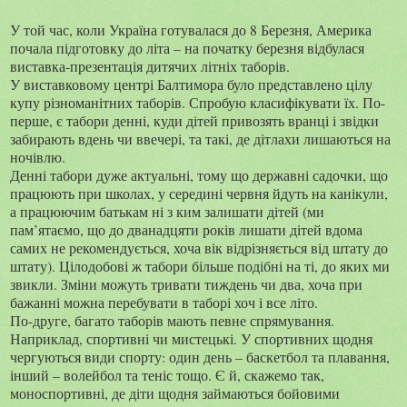
У той час, коли Україна готувалася до 8 Березня, Америка
почала підготовку до літа – на початку березня відбулася
виставка-презентація дитячих літніх таборів.
У виставковому центрі Балтимора було представлено цілу
купу різноманітних таборів. Спробую класифікувати їх. По-
перше, є табори денні, куди дітей привозять вранці і звідки
забирають вдень чи ввечері, та такі, де дітлахи лишаються на
ночівлю.
Денні табори дуже актуальні, тому що державні садочки, що
працюють при школах, у середині червня йдуть на канікули,
а працюючим батькам ні з ким залишати дітей (ми
пам’ятаємо, що до дванадцяти років лишати дітей вдома
самих не рекомендується, хоча вік відрізняється від штату до
штату). Цілодобові ж табори більше подібні на ті, до яких ми
звикли. Зміни можуть тривати тиждень чи два, хоча при
бажанні можна перебувати в таборі хоч і все літо.
По-друге, багато таборів мають певне спрямування.
Наприклад, спортивні чи мистецькі. У спортивних щодня
чергуються види спорту: один день – баскетбол та плавання,
інший – волейбол та теніс тощо. Є й, скажемо так,
моноспортивні, де діти щодня займаються бойовими