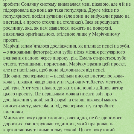
зробити Сонячну систему видавалася мені цікавою, але я й не
підозрювала що вона аж така популярна. Друге місце по
популярності посіли вулкани (але вони не вибухали прямо на
виставці, а просто стояли на столиках). Ідея вирощувати
рослинку, яка, як нам здавалося, лежить на поверхні,
виявилася оригінальною, втіленою лише у Маріччиному
проекті.
Марічці запам’яталося дослідження, як впливає пепсі на зуби,
– з яскравими фотографіями зубів після місяця регулярного
вживання напою, через півроку, рік. Емаль стирається, зуби
стають темнішими, пористими. Марічку вразив цей проект,
але не настільки, щоб вона відмовилася від пепсі.
Ще один експеримент – наскільки високо вистрелює кока-
кола з пляшки, якщо вкинути туди одну таблетку ментосу,
дві, три. А от мені цікаво, до яких висновків дійшов автор
цього проекту. Це першачкам можна писати звіт про
дослідження у довільній формі, а старші школярі мають
описати мету, матеріали, хід експерименту та зробити
висновки.
Минулого року один хлопчик, очевидно, не без допомоги
дорослих, сконструював годинник, який працював на
картопляному та лимонному сокові. Цього року юний