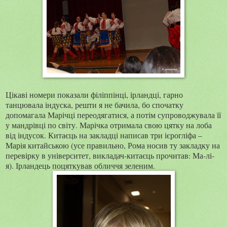
Цікаві номери показали філіппінці, ірландці, гарно
танцювала індуска, решти я не бачила, бо спочатку
допомагала Марічці переодягатися, а потім супроводжувала її
у мандрівці по світу. Марічка отримала свою цятку на лоба
від індусок. Китаєць на закладці написав три ієрогліфа –
Марія китайською (усе правильно, Рома носив ту закладку на
перевірку в університет, викладач-китаєць прочитав: Ма-лі-
я). Ірландець поцяткував обличчя зеленим.