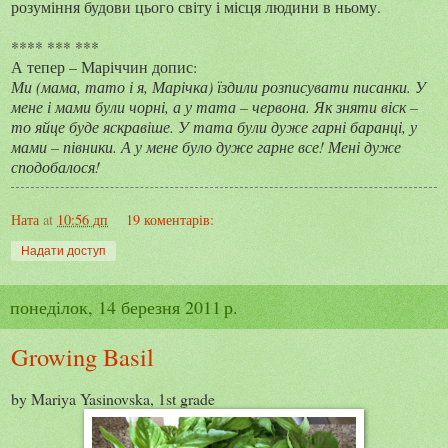
розуміння будови цього світу і місця людини в ньому.
**** *** ***
А тепер – Маріччин допис:
Ми (мама, тато і я, Марічка) їздили розписувати писанки. У
мене і мами були чорні, а у тата – червона. Як зняти віск –
то яйце буде яскравіше. У тата були дуже гарні баранці, у
мами – півники. А у мене було дуже гарне все! Мені дуже
сподобалося!
Ната
at
10:56 дп
19 коментарів:
Надати доступ
понеділок, 14 березня 2011 р.
Growing Basil
by Mariya Yasinovska, 1st grade