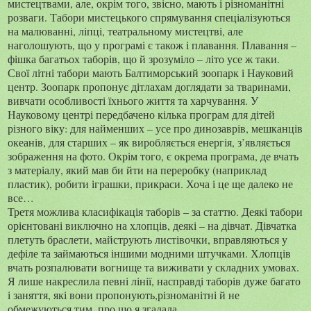
мистецтвами, але, окрім того, звісно, мають і різноманітні
розваги. Табори мистецького спрямування спеціалізуються
на малюванні, ліпці, театральному мистецтві, але
наголошують, що у програмі є також і плавання. Плавання –
фішка багатьох таборів, що й зрозуміло – літо усе ж таки.
Свої літні табори мають Балтиморський зоопарк і Науковий
центр. Зоопарк пропонує дітлахам доглядати за тваринами,
вивчати особливості їхнього життя та харчування. У
Науковому центрі передбачено кілька програм для дітей
різного віку: для найменших – усе про динозаврів, мешканців
океанів, для старших – як виробляється енергія, з’являється
зображення на фото. Окрім того, є окрема програма, де вчать
з матеріалу, який мав би йти на переробку (наприклад
пластик), робити іграшки, прикраси. Хоча і це ще далеко не
все…
Третя можлива класифікація таборів – за статтю. Деякі табори
орієнтовані виключно на хлопців, деякі – на дівчат. Дівчатка
плетуть браслети, майструють листівочки, вправляються у
дефіле та займаються іншими модними штучками. Хлопців
вчать розпалювати вогнище та виживати у складних умовах.
Я лише накреслила певні лінії, насправді таборів дуже багато
і заняття, які вони пропонують,різноманітні й не
обмежуються тим, про що я згадала.