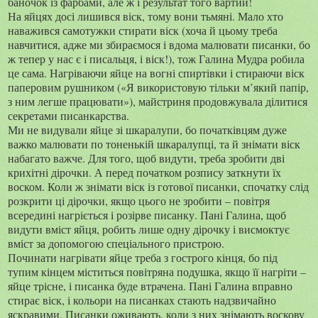
баночок із фарбами, але ж і результат того вартий!
На яйцях досі лишився віск, тому вони тьмяні. Мало хто
наважився самотужки стирати віск (хоча й цьому треба
навчитися, адже ми збираємося і вдома малювати писанки, бо
ж тепер у нас є і писальця, і віск!), тож Галина Мудра робила
це сама. Нагріваючи яйце на вогні спиртівки і стираючи віск
паперовим рушником («Я використовую тільки м’який папір,
з ним легше працювати»), майстриня продовжувала ділитися
секретами писанкарства.
Ми не видували яйце зі шкаралупи, бо початківцям дуже
важко малювати по тоненькій шкаралупці, та й знімати віск
набагато важче. Для того, щоб видути, треба зробити дві
крихітні дірочки. А перед початком розпису заткнути їх
воском. Коли ж знімати віск із готової писанки, спочатку слід
розкрити ці дірочки, якщо цього не зробити – повітря
всередині нагріється і розірве писанку. Пані Галина, щоб
видути вміст яйця, робить лише одну дірочку і висмоктує
вміст за допомогою спеціального пристрою.
Починати нагрівати яйце треба з гострого кінця, бо під
тупим кінцем міститься повітряна подушка, якщо її нагріти –
яйце трісне, і писанка буде втрачена. Пані Галина вправно
стирає віск, і кольори на писанках стають надзвичайно
яскравими. Писанки оживають, коли з них знімають воскову