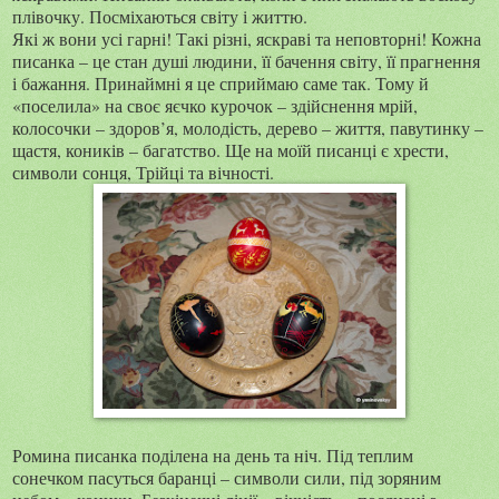
плівочку. Посміхаються світу і життю.
Які ж вони усі гарні! Такі різні, яскраві та неповторні! Кожна
писанка – це стан душі людини, її бачення світу, її прагнення
і бажання. Принаймні я це сприймаю саме так. Тому й
«поселила» на своє яєчко курочок – здійснення мрій,
колосочки – здоров’я, молодість, дерево – життя, павутинку –
щастя, коників – багатство. Ще на моїй писанці є хрести,
символи сонця, Трійці та вічності.
Ромина писанка поділена на день та ніч. Під теплим
сонечком пасуться баранці – символи сили, під зоряним