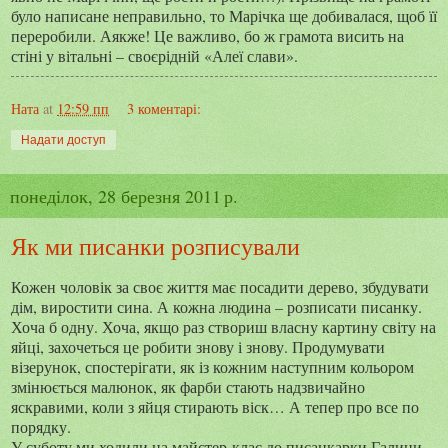
було написане неправильно, то Марічка ще добивалася, щоб її
переробили. Аякже! Це важливо, бо ж грамота висить на
стіні у вітальні – своєрідній «Алеї слави».
Ната
at
12:59 пп
3 коментарі:
Надати доступ
понеділок, 28 березня 2011 р.
Як ми писанки розписували
Кожен чоловік за своє життя має посадити дерево, збудувати
дім, виростити сина. А кожна людина – розписати писанку.
Хоча б одну. Хоча, якщо раз створиш власну картину світу на
яйці, захочеться це робити знову і знову. Продумувати
візерунок, спостерігати, як із кожним наступним кольором
змінюється малюнок, як фарби стають надзвичайно
яскравими, коли з яйця стирають віск… А тепер про все по
порядку.
У суботу ми ходили на майстер-клас до писанкарки Галини