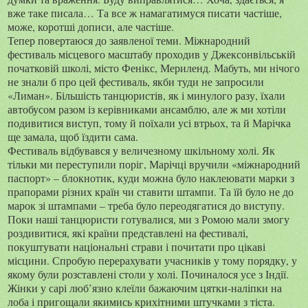
вже таке писала… Та все ж намагатимуся писати частіше,
може, коротші дописи, але частіше.
Тепер повертаюся до заявленої теми. Міжнародний
фестиваль місцевого масштабу проходив у Джексонвільській
початковій школі, місто Фенікс, Мериленд. Мабуть, ми нічого
не знали б про цей фестиваль, якби туди не запросили
«Лиман». Більшість танцюристів, як і минулого разу, їхали
автобусом разом із керівниками ансамблю, але ж ми хотіли
подивитися виступ, тому й поїхали усі втрьох, та й Марічка
ще замала, щоб їздити сама.
Фестиваль відбувався у величезному шкільному холі. Як
тільки ми переступили поріг, Марічці вручили «міжнародний
паспорт» – блокнотик, куди можна було наклеювати марки з
прапорами різних країн чи ставити штампи. Та їй було не до
марок зі штампами – треба було переодягатися до виступу.
Поки наші танцюристи готувалися, ми з Ромою мали змогу
роздивитися, які країни представлені на фестивалі,
покуштувати національні страви і почитати про цікаві
місцини. Спробую перерахувати учасників у тому порядку, у
якому були розставлені столи у холі. Починалося усе з Індії.
Жінки у сарі люб’язно клеїли бажаючим цятки-наліпки на
лоба і пригощали якимись крихітними штучками з тіста.