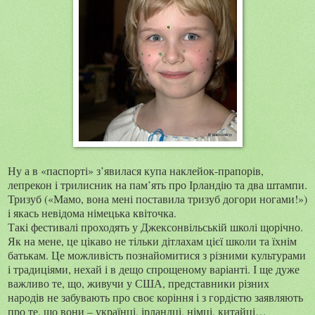
Ну а в «паспорті» з’явилася купа наклейок-прапорів,
лепрекон і трилисник на пам’ять про Ірландію та два штампи.
Тризуб («Мамо, вона мені поставила тризуб догори ногами!»)
і якась невідома німецька квіточка.
Такі фестивалі проходять у Джексонвільській школі щорічно.
Як на мене, це цікаво не тільки дітлахам цієї школи та їхнім
батькам. Це можливість познайомитися з різними культурами
і традиціями, нехай і в дещо спрощеному варіанті. І ще дуже
важливо те, що, живучи у США, представники різних
народів не забувають про своє коріння і з гордістю заявляють
про те, що вони – українці, ірландці, німці, китайці…