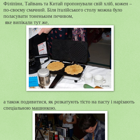
Філіпіни, Тайвань та Китай пропонували свій хліб, кожен –
по-своєму смачний. Біля італійського столу можна було
поласувати тоненьким печивом,
яке випікали тут же,
а також подивитися, як розкатують тісто на пасту і нарізають
спеціальною машинкою.