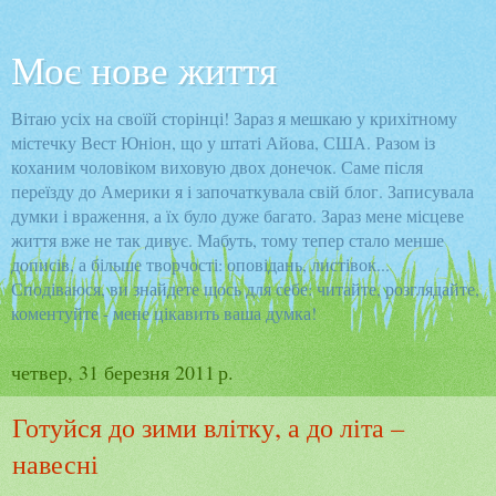
Моє нове життя
Вітаю усіх на своїй сторінці! Зараз я мешкаю у крихітному
містечку Вест Юніон, що у штаті Айова, США. Разом із
коханим чоловіком виховую двох донечок. Саме після
переїзду до Америки я і започаткувала свій блог. Записувала
думки і враження, а їх було дуже багато. Зараз мене місцеве
життя вже не так дивує. Мабуть, тому тепер стало менше
дописів, а більше творчості: оповідань, листівок...
Сподіваюся, ви знайдете щось для себе: читайте, розглядайте,
коментуйте - мене цікавить ваша думка!
четвер, 31 березня 2011 р.
Готуйся до зими влітку, а до літа –
навесні