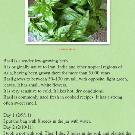
Basil in a bowl
Basil is a tender low-growing herb.
It is originally native to Iran, India and other tropical regions of
Asia, having been grown there for more than 5,000 years.
Basil grows to between 30–130 cm tall, with opposite, light green,
leaves. It has small, white flowers.
It is very sensitive to cold. It likes hot, dry conditions.
Basil is commonly used fresh in cooked recipes. It has a strong,
often sweet smell.
Day 1 (2/9/11)
I put the bag with 8 seeds in the jar with water.
Day 2 (2/10/11)
I took a pot with soil. Then I dug 3 holes in the soil, and planted the