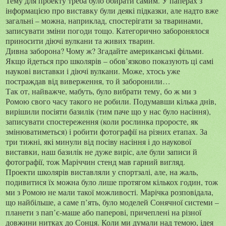
Тему для проекту треба було обирати самим. У паперах з
інформацією про виставку були деякі підказки, але надто вже
загальні – можна, наприклад, спостерігати за тваринами,
записувати зміни погоди тощо. Категорично заборонялося
приносити діючі вулкани та живих тварин.
Дивна заборона? Чому ж? Згадайте американські фільми.
Якщо йдеться про школярів – обов’язково показують ці самі
наукові виставки і діючі вулкани. Може, хтось уже
постраждав від виверження, то й заборонили…
Так от, найважче, мабуть, було вибрати тему, бо ж ми з
Ромою свого часу такого не робили. Подумавши кілька днів,
вирішили посіяти базилік (тим паче що у нас було насіння),
записувати спостереження (коли рослинка проросте, як
змінюватиметься) і робити фотографії на різних етапах. За
три тижні, які минули від посіву насіння і до наукової
виставки, наш базилік не дуже виріс, але були записи й
фотографії, тож Маріччин стенд мав гарний вигляд.
Проекти школярів виставляли у спортзалі, але, на жаль,
подивитися їх можна було лише протягом кількох годин, тож
ми з Ромою не мали такої можливості. Марічка розповідала,
що найбільше, а саме п’ять, було моделей Сонячної системи –
планети з пап’є-маше або паперові, причеплені на різної
довжини нитках до Сонця. Коли ми думали над темою, ідея