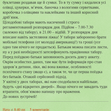
буклетами роздавав ще й сумки. То в ту сумку і кидалися усі
олівці, цукерки, м’ячик, баночка з вологими серветками,
коробочка з олівцями та наклейками та інший корисний
дріб’язок.
Цілодобові табори мають насичений і строго
регламентований розпорядок дня. Підйом – 7.00-7.30
(залежно від табору), в 21.00 – відбій. У розпорядок дня
вписане навіть застеляння ліжка! У табори заборонено брати
мобільні телефони (от молодці американці!) та гроші (усе
одно там нічого не продається). Батькам можна писати листи,
ну а у разі необхідності зателефонують працівники табору.
Перед поїздкою батьки заповнюють досить довгу анкету.
Окрім особистих даних, там має бути інформація про стан
здоров’я дитини, ліки, які вона вживає, особливості
психічного стану (якщо є), а також те, чи це перша поїздка
без батьків. Отакий серйозний підхід.
У квітні у двох таборах, які нам сподобалися найбільше,
будуть «дні відкритих дверей». Якщо нічого не завадить туди
втрапити, обов’язково напишу про враження.
До нових зустрічей!
Ната
at
8:40 пп
5 коментарів: