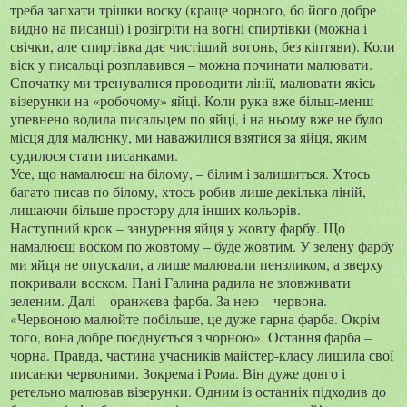
треба запхати трішки воску (краще чорного, бо його добре
видно на писанці) і розігріти на вогні спиртівки (можна і
свічки, але спиртівка дає чистіший вогонь, без кіптяви). Коли
віск у писальці розплавився – можна починати малювати.
Спочатку ми тренувалися проводити лінії, малювати якісь
візерунки на «робочому» яйці. Коли рука вже більш-менш
упевнено водила писальцем по яйці, і на ньому вже не було
місця для малюнку, ми наважилися взятися за яйця, яким
судилося стати писанками.
Усе, що намалюєш на білому, – білим і залишиться. Хтось
багато писав по білому, хтось робив лише декілька ліній,
лишаючи більше простору для інших кольорів.
Наступний крок – занурення яйця у жовту фарбу. Що
намалюєш воском по жовтому – буде жовтим. У зелену фарбу
ми яйця не опускали, а лише малювали пензликом, а зверху
покривали воском. Пані Галина радила не зловживати
зеленим. Далі – оранжева фарба. За нею – червона.
«Червоною малюйте побільше, це дуже гарна фарба. Окрім
того, вона добре поєднується з чорною». Остання фарба –
чорна. Правда, частина учасників майстер-класу лишила свої
писанки червоними. Зокрема і Рома. Він дуже довго і
ретельно малював візерунки. Одним із останніх підходив до