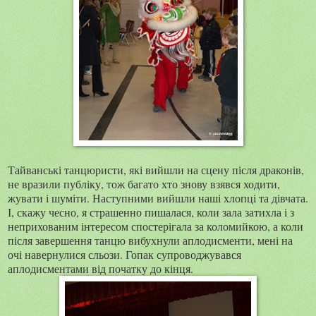
Тайванські танцюристи, які вийшли на сцену після драконів,
не вразили публіку, тож багато хто знову взявся ходити,
жувати і шуміти. Наступними вийшли наші хлопці та дівчата.
І, скажу чесно, я страшенно пишалася, коли зала затихла і з
неприхованим інтересом спостерігала за коломийкою, а коли
після завершення танцю вибухнули аплодисменти, мені на
очі навернулися сльози. Гопак супроводжувався
аплодисментами від початку до кінця.