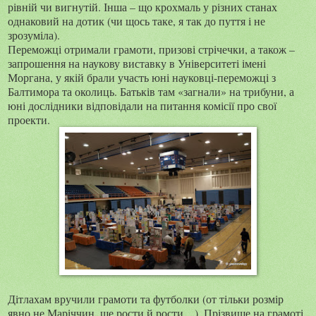
рівній чи вигнутій. Інша – що крохмаль у різних станах
однаковий на дотик (чи щось таке, я так до пуття і не
зрозуміла).
Переможці отримали грамоти, призові стрічечки, а також –
запрошення на наукову виставку в Університеті імені
Моргана, у якій брали участь юні науковці-переможці з
Балтимора та околиць. Батьків там «загнали» на трибуни, а
юні дослідники відповідали на питання комісії про свої
проекти.
Дітлахам вручили грамоти та футболки (от тільки розмір
явно не Маріччин, ще рости й рости…). Прізвище на грамоті