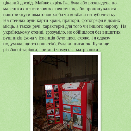
цікавий досвід. Майже скрізь їжа була або розкладена по
маленьких пластикових скляночках, або пропонувалося
наштрикнути шматочок хліба чи ковбаси на зубочистку.
На стендах були карти країн, прапори, фотографії відомих
місць, а також речі, характерні для того чи іншого народу. На
українському стенді, зрозуміло, не обійшлося без вишитих
рушників (хоча у іспанців було щось схоже, і я одразу
подумала, що то наш стіл), булави, писанок. Були ще
різьблені тарілки, гривні і чомусь… матрьошки…