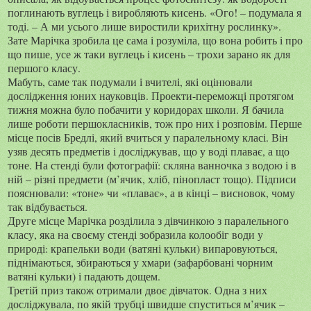
поглинають вуглець і виробляють кисень. «Ого! – подумала я
тоді. – А ми усього лише виростили крихітну рослинку».
Зате Марічка зробила це сама і розуміла, що вона робить і про
що пише, усе ж таки вуглець і кисень – трохи зарано як для
першого класу.
Мабуть, саме так подумали і вчителі, які оцінювали
дослідження юних науковців. Проекти-переможці протягом
тижня можна було побачити у коридорах школи. Я бачила
лише роботи першокласників, тож про них і розповім. Перше
місце посів Бредлі, який вчиться у паралельному класі. Він
узяв десять предметів і досліджував, що у воді плаває, а що
тоне. На стенді були фотографії: скляна ванночка з водою і в
ній – різні предмети (м’ячик, хліб, пінопласт тощо). Підписи
пояснювали: «тоне» чи «плаває», а в кінці – висновок, чому
так відбувається.
Друге місце Марічка розділила з дівчинкою з паралельного
класу, яка на своєму стенді зобразила колообіг води у
природі: крапельки води (ватяні кульки) випаровуються,
піднімаються, збираються у хмари (зафарбовані чорним
ватяні кульки) і падають дощем.
Третій приз також отримали двоє дівчаток. Одна з них
досліджувала, по якій трубці швидше спуститься м’ячик –