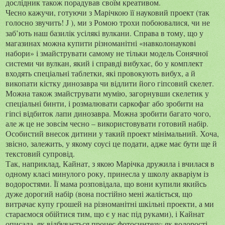
дослідник також порадував своїм креативом.
Чесно кажучи, готуючи з Марічкою її науковий проект (так
голосно звучить!
), ми з Ромою трохи побоювалися, чи не
J
заб’ють наш базилік усілякі вулкани. Справа в тому, що у
магазинах можна купити різноманітні «навколонаукові
набори» і змайструвати самому не тільки модель Сонячної
системи чи вулкан, який і справді вибухає, бо у комплект
входять спеціальні таблетки, які провокують вибух, а й
викопати кістку динозавра чи відлити його гіпсовий скелет.
Можна також змайструвати мумію, загорнувши скелетик у
спеціальні бинти, і розмалювати саркофаг або зробити на
гіпсі відбиток лапи динозавра. Можна зробити багато чого,
але ж це не зовсім чесно – використовувати готовий набір.
Особистий внесок дитини у такий проект мінімальний. Хоча,
звісно, залежить, у якому соусі це подати, адже має бути ще й
текстовий супровід.
Так, наприклад, Кайнат, з якою Марічка дружила і вчилася в
одному класі минулого року, принесла у школу акваріум із
водоростями. Її мама розповідала, що вони купили якийсь
дуже дорогий набір (вона постійно мені жаліється, що
витрачає купу грошей на різноманітні шкільні проекти, а ми
стараємося обійтися тим, що є у нас під руками), і Кайнат
описала, як відбувається процес фотосинтезу: як водорості