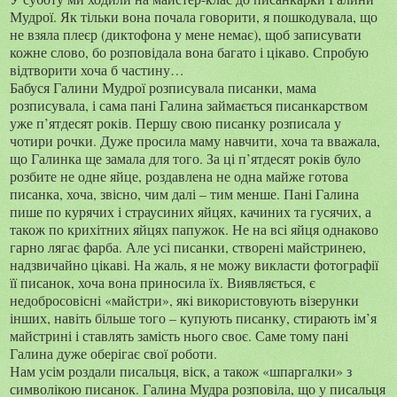
Мудрої. Як тільки вона почала говорити, я пошкодувала, що
не взяла плеєр (диктофона у мене немає), щоб записувати
кожне слово, бо розповідала вона багато і цікаво. Спробую
відтворити хоча б частину…
Бабуся Галини Мудрої розписувала писанки, мама
розписувала, і сама пані Галина займається писанкарством
уже п’ятдесят років. Першу свою писанку розписала у
чотири рочки. Дуже просила маму навчити, хоча та вважала,
що Галинка ще замала для того. За ці п’ятдесят років було
розбите не одне яйце, роздавлена не одна майже готова
писанка, хоча, звісно, чим далі – тим менше. Пані Галина
пише по курячих і страусиних яйцях, качиних та гусячих, а
також по крихітних яйцях папужок. Не на всі яйця однаково
гарно лягає фарба. Але усі писанки, створені майстринею,
надзвичайно цікаві. На жаль, я не можу викласти фотографії
її писанок, хоча вона приносила їх. Виявляється, є
недобросовісні «майстри», які використовують візерунки
інших, навіть більше того – купують писанку, стирають ім’я
майстрині і ставлять замість нього своє. Саме тому пані
Галина дуже оберігає свої роботи.
Нам усім роздали писальця, віск, а також «шпаргалки» з
символікою писанок. Галина Мудра розповіла, що у писальця