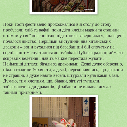
Поки гості фестивалю проходжалися від столу до столу,
пробували хліб та вафлі, поки діти клеїли марки та ставили
штампи у свої «паспорти», підготовка завершилася, і на сцені
почалося дійство. Першими виступили два китайських
дракони – вони рухалися під барабанний бій спочатку на
сцені, а потім спустилися до публіки. Публіка радо приймала
яскравих велетнів і навіть майже перестала жувати.
Найменші дітлахи бігали за драконами. Деякі дуже обережно,
ніжно гладили їм хвости, а деякі, переконавшись, що дракони
не страшні, а дуже навіть веселі, штурхали кулачками в зад.
Думаю, тим хлопцям, що, бідаки, зігнуті тупцяли,
зображаючи зади драконів, ці забавки не видавалися аж
такими приємними.