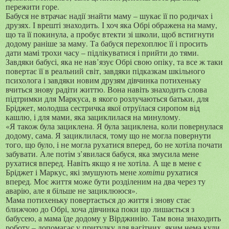
пережити горе.
Бабуся не втрачає надії знайти маму – шукає її по родичах і
друзях. І врешті знаходить. І хоч яка Обрі ображена на маму,
що та її покинула, а пробує втекти зі школи, щоб встигнути
додому раніше за маму. Та бабуся перехоплює її і просить
дати мамі трохи часу – підлікуватися і прийти до тями.
Завдяки бабусі, яка не нав’язує Обрі свою опіку, та все ж таки
повертає її в реальний світ, завдяки підказкам шкільного
психолога і завдяки новим друзям дівчинка потихеньку
вчиться знову радіти життю. Вона навіть знаходить слова
підтримки для Маркуса, в якого розлучаються батьки, для
Бріджет, молодша сестричка якої отруїлася сиропом від
кашлю, і для мами, яка зациклилася на минулому.
«Я також була зациклена. Я була зациклена, коли повернулася
додому, сама. Я зациклилася, тому що не могла повернути
того, що було, і не могла рухатися вперед, бо не хотіла почати
забувати. Але потім з’явилася бабуся, яка змусила мене
рухатися вперед. Навіть якщо я не хотіла. А ще в мене є
Бріджет і Маркус, які змушують мене
хотіти
рухатися
вперед. Моє життя може бути розділеним на два через ту
аварію, але я більше не зациклююся».
Мама потихеньку повертається до життя і знову стає
ближчою до Обрі, хоча дівчинка поки що лишається з
бабусею, а мама їде додому у Вірджинію. Там вона знаходить
роботу – допомагає у притулку для вагітних, яким нема куди