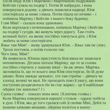
Після обіду Юля з Марічкою і Маріччиною подружкою
Кейтлін гуляла на подвір’ї. Потім їй набридло, і вона
повернулася додому, а дівчата лишилися надворі. Юля
спостерігала за ними з вікна. Потім пішла по печиво – і
побачила Марічку і Кейтлін з іншого боку будинку.
І там Мімі! – сказала вона здивовано.
Коли верталася з печенюшкою, побачила Марічку і Кейтлін
на подвір’ї сусідів, які живуть через дорогу. Там стоїть
великий батут, на якому постійно товчуться діти, і Юля
любить за ними спостерігати.
Вжьє там Мімі! – знову здивувалася Юля. – Вжьє там ізе (лізе).
Трохи постояла, а потім голосно так:
Чого ізеш, Мімі?
Як виявилося, Юлина присутність біля вікна не лишилася
непоміченою. Дітлахи питали Марічку, що то за голова
постійно стирчить у нашому вікні – їм аж лячно. Марічка
заспокоїла їх, що то всього лиш Юля спостерігає, бо їй дуже
цікаво. Вона завжди зауважує, хто там стрибає – дівчата чи
хлопці, великі чи малі. Не проходить повз її увагу, що вони
поступово роздягаються (бо їм стає жарко) – це її найбільше
обурює (чи захоплює?
)
J
Сьопа галяка! – показує вона мені. (Хлопчик голяка.)
Коли Марічка повернулася нарешті з гульок – одразу побігла
в душ. І Юля, яка до того гралася собі зі своїми Міні, Дейзі та
іншими качками-мишами, обурена полетіла в ванну: