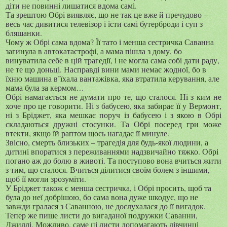
діти не повинні лишатися вдома самі.
Та зрештою Обрі виявляє, що не так це вже й пречудово –
весь час дивитися телевізор і їсти самі бутерброди і суп з
бляшанки.
Чому ж Обрі сама вдома? Її тато і менша сестричка Саванна
загинула в автокатастрофі, а мама пішла з дому, бо
винуватила себе в цій трагедії, і не могла сама собі дати раду,
не те що доньці. Насправді вини мами немає жодної, бо в
їхню машина в’їхала вантажівка, яка втратила керування, але
мама була за кермом…
Обрі намагається не думати про те, що сталося. Ні з ким не
хоче про це говорити. Ні з бабусею, яка забирає її у Вермонт,
ні з Бріджет, яка мешкає поруч із бабусею і з якою в Обрі
складаються дружні стосунки. Та Обрі посеред гри може
втекти, якщо їй раптом щось нагадає її минуле.
Звісно, смерть близьких – трагедія для будь-якої людини, а
дитині впоратися з переживаннями надзвичайно тяжко. Обрі
погано аж до болю в животі. Та поступово вона вчиться жити
з тим, що сталося. Вчиться ділитися своїм болем з іншими,
щоб її могли зрозуміти.
У Бріджет також є менша сестричка, і Обрі просить, щоб та
була до неї добрішою, бо сама вона дуже шкодує, що не
завжди гралася з Саванною, не дослухалася до її вигадок.
Тепер же пише листи до вигаданої подружки Саванни,
Джиллі. Можливо, саме ці листи допомагають дівчинці