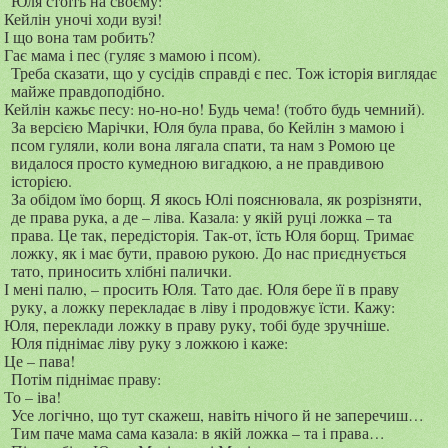
Юля стоїть на своєму:
Кейлін уночі ходи вузі!
І що вона там робить?
Гає мама і пес (гуляє з мамою і псом).
Треба сказати, що у сусідів справді є пес. Тож історія виглядає
майже правдоподібно.
Кейлін кажьє песу: но-но-но! Будь чема! (тобто будь чемний).
За версією Марічки, Юля була права, бо Кейлін з мамою і
псом гуляли, коли вона лягала спати, та нам з Ромою це
видалося просто кумедною вигадкою, а не правдивою
історією.
За обідом їмо борщ. Я якось Юлі пояснювала, як розрізняти,
де права рука, а де – ліва. Казала: у якій руці ложка – та
права. Це так, передісторія. Так-от, їсть Юля борщ. Тримає
ложку, як і має бути, правою рукою. До нас приєднується
тато, приносить хлібні палички.
І мені палю, – просить Юля. Тато дає. Юля бере її в праву
руку, а ложку перекладає в ліву і продовжує їсти. Кажу:
Юля, переклади ложку в праву руку, тобі буде зручніше.
Юля піднімає ліву руку з ложкою і каже:
Це – пава!
Потім піднімає праву:
То – іва!
Усе логічно, що тут скажеш, навіть нічого й не заперечиш…
Тим паче мама сама казала: в якій ложка – та і права…