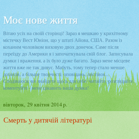
Моє нове життя
Вітаю усіх на своїй сторінці! Зараз я мешкаю у крихітному
містечку Вест Юніон, що у штаті Айова, США. Разом із
коханим чоловіком виховую двох донечок. Саме після
переїзду до Америки я і започаткувала свій блог. Записувала
думки і враження, а їх було дуже багато. Зараз мене місцеве
життя вже не так дивує. Мабуть, тому тепер стало менше
дописів, а більше творчості: оповідань, листівок...
Сподіваюся, ви знайдете щось для себе: читайте, розглядайте,
коментуйте - мене цікавить ваша думка!
вівторок, 29 квітня 2014 р.
Смерть у дитячій літературі