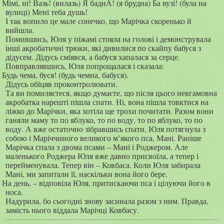
Мімі, ні! Вазь! (вилазь) Я баднА! (я брудна) Ба вузі! (була на
вулиці) Мені теба душь!
І так вопило це мале сонечко, що Марічка скоренько й
вийшла.
Помившись, Юля у піжамі стояла на голові і демонструвала
інші акробатичні трюки, які дивилися по скайпу бабуся з
дідусем. Дідусь сміявся, а бабуся хапалася за серце.
Повправлявшись, Юля попрощалася і сказала:
Будь чема, буся! (будь чемна, бабуся).
Дідусь обіцяв проконтролювати.
Та ви помиляєтеся, якщо думаєте, що після цього невгамовна
акробатка нарешті пішла спати. Ні, вона пішла товктися на
ліжко до Марічки, яка хотіла ще трохи почитати. Разом вони
ганяли маму то по яблуко, то по воду, то по яблуко, то по
воду. А вже остаточно зібравшись спати, Юля потягнула з
собою і Маріччиного великого м’якого пса, Мані. Раніше
Марічка спала з двома псами – Мані і Роджером. Але
маленького Роджера Юля вже давно присвоїла, а тепер і
перейменувала. Тепер він – Ковбаса. Коли Юля забирала
Мані, ми запитали її, наскільки вона його бере.
На день, – відповіла Юля, притискаючи пса і цілуючи його в
носа.
Надурила, бо сьогодні знову засинала разом з ним. Правда,
замість нього віддала Марічці Ковбасу.