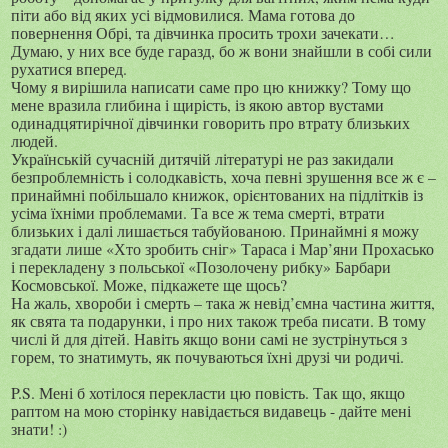
піти або від яких усі відмовилися. Мама готова до
повернення Обрі, та дівчинка просить трохи зачекати…
Думаю, у них все буде гаразд, бо ж вони знайшли в собі сили
рухатися вперед.
Чому я вирішила написати саме про цю книжку? Тому що
мене вразила глибина і щирість, із якою автор вустами
одинадцятирічної дівчинки говорить про втрату близьких
людей.
Українській сучасній дитячій літературі не раз закидали
безпроблемність і солодкавість, хоча певні зрушення все ж є –
принаймні побільшало книжок, орієнтованих на підлітків із
усіма їхніми проблемами. Та все ж тема смерті, втрати
близьких і далі лишається табуйованою. Принаймні я можу
згадати лише «Хто зробить сніг» Тараса і Мар’яни Прохасько
і перекладену з польської «Позолочену рибку» Барбари
Космовської. Може, підкажете ще щось?
На жаль, хвороби і смерть – така ж невід’ємна частина життя,
як свята та подарунки, і про них також треба писати. В тому
числі й для дітей. Навіть якщо вони самі не зустрінуться з
горем, то знатимуть, як почуваються їхні друзі чи родичі.
P.S. Мені б хотілося перекласти цю повість. Так що, якщо
раптом на мою сторінку навідається видавець - дайте мені
знати! :)