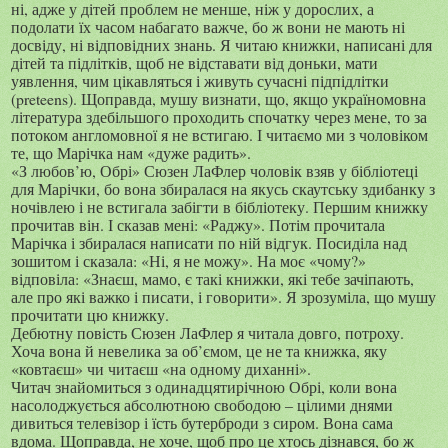
ні, адже у дітей проблем не менше, ніж у дорослих, а
подолати їх часом набагато важче, бо ж вони не мають ні
досвіду, ні відповідних знань. Я читаю книжки, написані для
дітей та підлітків, щоб не відставати від доньки, мати
уявлення, чим цікавляться і живуть сучасні підпідлітки
(preteens)
. Щоправда, мушу визнати, що, якщо україномовна
література здебільшого проходить спочатку через мене, то за
потоком англомовної я не встигаю. І читаємо ми з чоловіком
те, що Марічка нам «дуже радить».
«З любов’ю, Обрі» Сюзен ЛаФлер чоловік взяв у бібліотеці
для Марічки, бо вона збиралася на якусь скаутську здибанку з
ночівлею і не встигала забігти в бібліотеку. Першим книжку
прочитав він. І сказав мені: «Раджу». Потім прочитала
Марічка і збиралася написати по ній відгук. Посиділа над
зошитом і сказала: «Ні, я не можу». На моє «чому?»
відповіла: «Знаєш, мамо, є такі книжки, які тебе зачіпають,
але про які важко і писати, і говорити». Я зрозуміла, що мушу
прочитати цю книжку.
Дебютну повість Сюзен ЛаФлер я читала довго, потроху.
Хоча вона й невелика за об’ємом, це не та книжка, яку
«ковтаєш» чи читаєш «на одному диханні».
Читач знайомиться з одинадцятирічною Обрі, коли вона
насолоджується абсолютною свободою – цілими днями
дивиться телевізор і їсть бутерброди з сиром. Вона сама
вдома. Щоправда, не хоче, щоб про це хтось дізнався, бо ж