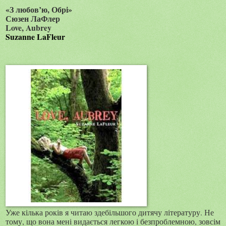
«З любов’ю, Обрі»
Сюзен ЛаФлер
Love, Aubrey
Suzanne LaFleur
Уже кілька років я читаю здебільшого дитячу літературу. Не
тому, що вона мені видається легкою і безпроблемною, зовсім