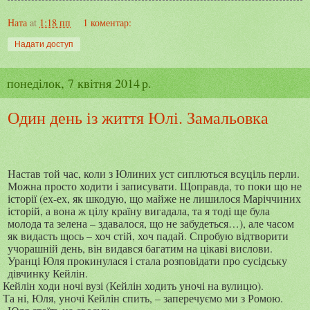
Ната
at
1:18 пп
1 коментар:
Надати доступ
понеділок, 7 квітня 2014 р.
Один день із життя Юлі. Замальовка
Настав той час, коли з Юлиних уст сиплються всуціль перли.
Можна просто ходити і записувати. Щоправда, то поки що не
історії (ех-ех, як шкодую, що майже не лишилося Маріччиних
історій, а вона ж цілу країну вигадала, та я тоді ще була
молода та зелена – здавалося, що не забудеться…), але часом
як видасть щось – хоч стій, хоч падай. Спробую відтворити
учорашній день, він видався багатим на цікаві вислови.
Уранці Юля прокинулася і стала розповідати про сусідську
дівчинку Кейлін.
Кейлін ходи ночі вузі (Кейлін ходить уночі на вулицю).
Та ні, Юля, уночі Кейлін спить, – заперечуємо ми з Ромою.