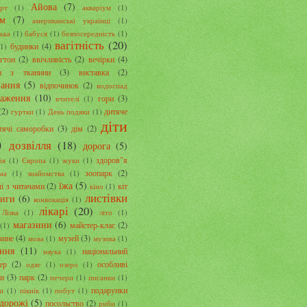
Айова
(7)
рт
(1)
акваріум
(1)
ом
(7)
американські українці
(1)
ська
(1)
бабуся
(1)
безпосередність
(1)
вагітність
(20)
будинки
(4)
(1)
гтон
(2)
ввічливість
(2)
вечірки
(4)
и з тканини
(3)
виставка
(2)
вання
(5)
відпочинок
(2)
водоспад
раження
(10)
гори
(3)
вчителі
(1)
(2)
дитяче
гуртки
(1)
День подяки
(1)
діти
тячі саморобки
(3)
дім
(2)
)
дозвілля
(18)
дорога
(5)
здоров"я
ія
(1)
Європа
(1)
жуки
(1)
зоопарк
(2)
ма
(1)
знайомства
(1)
їжа
(5)
чі з читачами
(2)
кіт
кіно
(1)
листівки
иги
(6)
конвокація
(1)
лікарі
(20)
Лізка
(1)
літо
(1)
магазини
(6)
майстер-клас
(2)
(1)
чине
(4)
музей
(3)
мова
(1)
музика
(1)
ання
(11)
національний
наука
(1)
ер
(2)
особливі
одяг
(1)
озеро
(1)
би
(3)
парк
(2)
печери
(1)
писанки
(1)
подарунки
ки
(1)
пікнік
(1)
побут
(1)
дорожі
(5)
посольство
(2)
риби
(1)