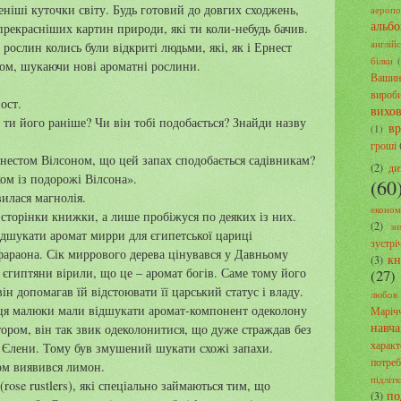
еніші куточки світу. Будь готовий до довгих сходжень,
аеропо
альб
прекрасніших картин природи, які ти коли-небудь бачив.
англій
рослин колись були відкриті людьми, які, як і Ернест
білки
ом, шукаючи нові ароматні рослини.
Вашин
вироб
ост.
вихо
 ти його раніше? Чи він тобі подобається? Знайди назву
в
(1)
гроші
нестом Вілсоном, що цей запах сподобається садівникам?
(2)
ди
хом із подорожі Вілсона».
(60
илася магнолія.
економ
 сторінки книжки, а лише пробіжуся по деяких із них.
(2)
зи
дшукати аромат мирри для єгипетської цариці
зустрі
араона. Сік миррового дерева цінувався у Давньому
кн
(3)
і єгиптяни вірили, що це – аромат богів. Саме тому його
(27)
ін допомагав їй відстоювати її царський статус і владу.
любов
я малюки мали відшукати аромат-компонент одеколону
Маріч
навч
ором, він так звик одеколонитися, що дуже страждав без
характ
ї Єлени. Тому був змушений шукати схожі запахи.
потре
ом виявився лимон.
підліт
(rose rustlers), які спеціально займаються тим, що
по
(3)