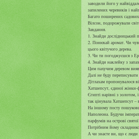
заводили його у найвіддал
запилених черевиків і най
Багато поширених садових 
Вілсон, подорожували світ
Завдання.
1. Знайди дослідницький п
2. Понюхай аромат. Чи чув
цього квітучого дерева.
3. Чи ти погоджуєшся з Ер
4. Знайди наклейку з запа
Цим пахучим деревом вияв
Далі не буду переписувати
Дітлахам пропонувалося ві
Хатшепсут, єдиної жінки-ф
Єгипті нарівні з золотом, 
так цінувала Хатшепсут – в
На іншому посту пошуковц
Наполеона. Будучи імперат
парфумів на острові свято
Потрібним йому складник
А чи знаєте ви, що є люди 