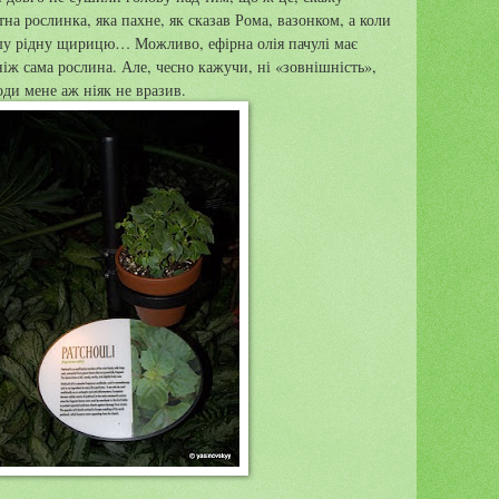
тна рослинка, яка пахне, як сказав Рома, вазонком, а коли
ашу рідну щирицю… Можливо, ефірна олія пачулі має
іж сама рослина. Але, чесно кажучи, ні «зовнішність»,
оди мене аж ніяк не вразив.