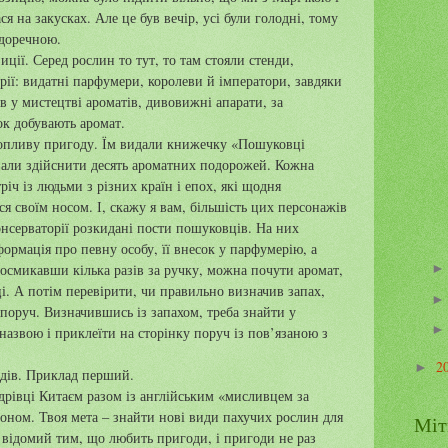
я на закусках. Але це був вечір, усі були голодні, тому
 доречною.
ції. Серед рослин то тут, то там стояли стенди,
рії: видатні парфумери, королеви й імператори, завдяки
в у мистецтві ароматів, дивовижні апарати, за
к добувають аромат.
хопливу пригоду. Їм видали книжечку «Пошуковці
вали здійснити десять ароматних подорожей. Кожна
річ із людьми з різних країн і епох, які щодня
я своїм носом. І, скажу я вам, більшість цих персонажів
онсерваторії розкидані пости пошуковців. На них
формація про певну особу, її внесок у парфумерію, а
Посмикавши кілька разів за ручку, можна почути аромат,
ці. А потім перевірити, чи правильно визначив запах,
оруч. Визначившись із запахом, треба знайти у
назвою і приклеїти на сторінку поруч із пов’язаною з
2
►
адів. Приклад перший.
ндрівці Китаєм разом із англійським «мисливцем за
ном. Твоя мета – знайти нові види пахучих рослин для
Міт
 відомий тим, що любить пригоди, і пригоди не раз