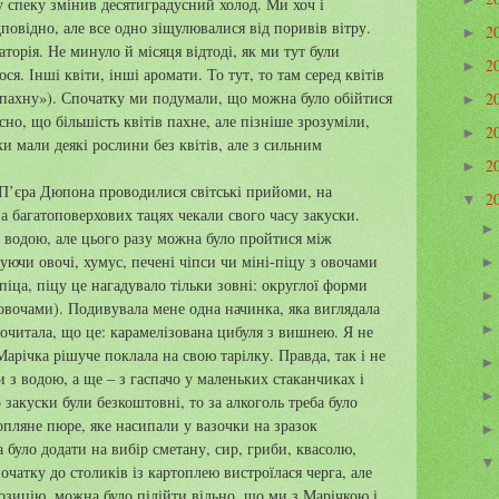
 спеку змінив десятиградусний холод. Ми хоч і
повідно, але все одно зіщулювалися від поривів вітру.
2
►
аторія. Не минуло й місяця відтоді, як ми тут були
2
►
ся. Інші квіти, інші аромати. То тут, то там серед квітів
Я пахну»). Спочатку ми подумали, що можна було обійтися
2
►
ясно, що більшість квітів пахне, але пізніше зрозуміли,
2
►
ки мали деякі рослини без квітів, але з сильним
2
►
в П’єра Дюпона проводилися світські прийоми, на
2
▼
на багатоповерхових тацях чекали свого часу закуски.
а водою, але цього разу можна було пройтися між
ючи овочі, хумус, печені чіпси чи міні-піцу з овочами
 піца, піцу це нагадувало тільки зовні: округлої форми
 овочами). Подивувала мене одна начинка, яка виглядала
рочитала, що це: карамелізована цибуля з вишнею. Я не
арічка рішуче поклала на свою тарілку. Правда, так і не
 з водою, а ще – з гаспачо у маленьких стаканчиках і
акуски були безкоштовні, то за алкоголь треба було
опляне пюре, яке насипали у вазочки на зразок
 було додати на вибір сметану, сир, гриби, квасолю,
початку до столиків із картоплею вистроїлася черга, але
зицію, можна було підійти вільно, що ми з Марічкою і