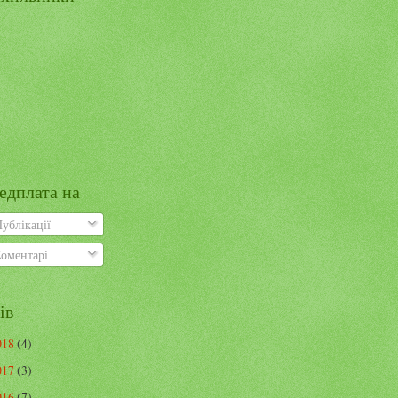
едплата на
ублікації
оментарі
ів
018
(4)
017
(3)
016
(7)