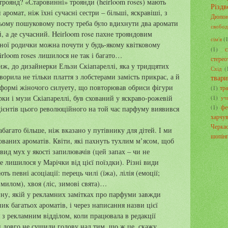
троянд? «Старовинні» троянди (heirloom roses) мають
Різдв
аромат, ніж їхні сучасні сестри – більші, яскравіші, з
Дюпон
цьому пошуковому посту треба було вдихнути два аромати
свобод
й, а де сучасний. Heirloom rose пахне трояндовим
сім'я
(
асної родички можна почути у будь-якому квітковому
с
(1)
irloom roses лишилося не так і багато…
стерео
ж, до дизайнерки Ельзи Скіапареллі, яка у тридцятих
Схід
(
ворила не тільки плаття з лобстерами замість прикрас, а й
твар
 формі жіночого силуету, що повторював обриси фігури
тра
(1)
рки і музи Скіапареллі, був схований у яскраво-рожевій
(1)
уч
фе
(1)
дієнтів цього революційного на той час парфуму виявився
харчу
Черка
багато більше, ніж вказано у путівнику для дітей. І ми
шопін
ваних ароматів. Квіти, які пахнуть тухлим м’ясом, щоб
вид мух у якості запилювачів (цей запах – чи не
е лишилося у Марічки від цієї поїздки). Різні види
ть певні асоціації: перець чилі (їжа), лілія (емоції;
 милом), хвоя (ліс, зимові свята)…
ину, якій у рекламних замітках про парфуми завжди
ик багатьох ароматів, і через написання назви цієї
я з рекламним відділом, коли працювала в редакції
 довго не сушили голову над тим, що ж це, скажу