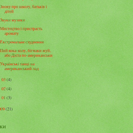
Знову про школу, батьків і
дітей
Звуки музики
Мистецтво і пристрасть
аромату
Екстремальне схуднення
Пий кока-колу, бігмаки жуй,
або Дієта по-американськи
Українські танці на
американський лад
03
(4)
►
02
(4)
►
01
(3)
►
009
(21)
ки