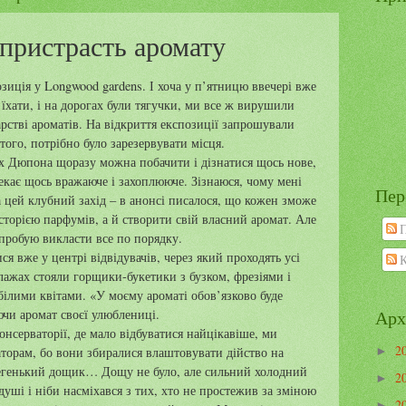
 пристрасть аромату
зиція у Longwood gardens. І хоча у п’ятницю ввечері вже
 їхати, і на дорогах були тягучки, ми все ж вирушили
арстві ароматів. На відкриття експозиції запрошували
 того, потрібно було зарезервувати місця.
х Дюпона щоразу можна побачити і дізнатися щось нове,
чекає щось вражаюче і захоплююче. Зізнаюся, чому мені
Пер
а цей клубний захід – в анонсі писалося, що кожен зможе
сторією парфумів, а й створити свій власний аромат. Але
П
спробую викласти все по порядку.
я вже у центрі відвідувачів, через який проходять усі
К
елажах стояли горщики-букетики з бузком, фрезіями і
ілими квітами. «У моєму ароматі обов’язково буде
Арх
ючи аромат своєї улюблениці.
онсерваторії, де мало відбуватися найцікавіше, ми
2
торам, бо вони збиралися влаштовувати дійство на
►
 легенький дощик… Дощу не було, але сильний холодний
2
►
душі і ніби насміхався з тих, хто не простежив за зміною
2
►