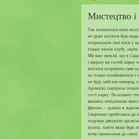
Мистецтво і
Так називається нова експо
не дуже хотілося будь-куди
потренувати свої носи у ц
тільки членів клубу, окрім
Ми вже звикли, що в Сада
і щоразу на гостей парку 
хотілося потрапити саме н
не тільки ознайомитися з і
не буду забігати наперед, 
Ароматні сюрпризи почалис
гості парку. На кількох ст
якимись невідомими мені б
фрезія», – думала я, вдиха
Скоренько пробігшись до к
подумки дякували організа
вулиці, навіть якщо буде
вітер пронизував до самої 