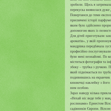
зробили. Щось я затрималас
перекуска виявилася дуже
Повертаюся до теми експози
присвячені історії парфуме
яким було здійснено прори
допомогою яких із пелюсто
Для дітей приготували за
ароматів», у якій пропону
мандрівка передбачала зуст
професійно послуговувалис
були мені незнайомі. По к
міститься фотографія та ін
збоку – трубка з ручкою. 
який піднімається по труб
подивившись на екранчик п
книжечці наклейку з його 
ним особою.
Зараз наведу кілька прикл
«Нехай ніс веде тебе у ма
рослинами» Ернестом Вілсо
садівників Європи. Вілсон