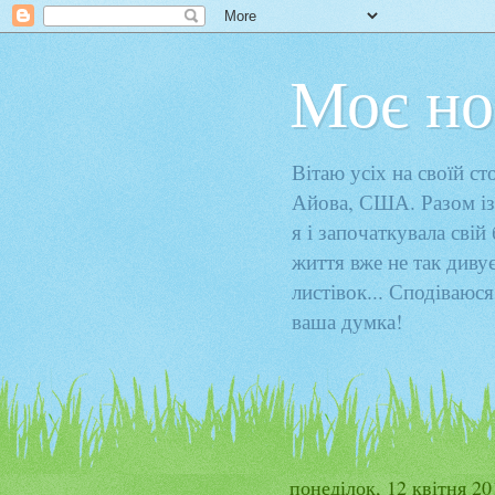
Моє но
Вітаю усіх на своїй с
Айова, США. Разом із
я і започаткувала свій
життя вже не так диву
листівок... Сподіваюся
ваша думка!
понеділок, 12 квітня 20