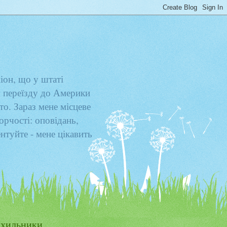
іон, що у штаті
 переїзду до Америки
то. Зараз мене місцеве
орчості: оповідань,
ентуйте - мене цікавить
хильники