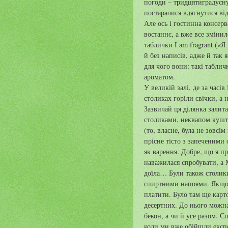
погоди – тридцятиградусну
постаралися вдягнутися від
Але ось і гостинна консерв
востаннє, а вже все змінило
таблички I am fragrant («
й без написів, адже й так 
для чого вони: такі таблич
ароматом.
У великій залі, де за часі
столиках горіли свічки, а 
Зазвичай ця ділянка залит
столиками, неквапом кушту
(то, власне, була не зовсім
прісне тісто з запеченими
як варення. Добре, що я п
наважилася спробувати, а М
доїла… Були також столики
спиртними напоями. Якщо з
платити. Було там ще карт
десертних. До нього можна
бекон, а чи й усе разом. С
коли ми вже обійшли експо