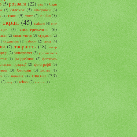
розваги
(22)
о
(5)
Сади
сад
(1)
садочок
(5)
а
(2)
саморобки
(3)
свята
(9)
серіал
(5)
свято
(2)
а
(1)
скрап
(45)
смішне
(4)
1)
сніг
спостереження
(6)
порт
(3)
типи
(2)
стиль життя
(3)
студенти
(2)
табори
(2)
танці
(4)
1)
схуднення
(1)
творчість
(18)
ини
(7)
театр
диції
(2)
університет
(3)
урочистості
фандрейзинг
(2)
ителі
(1)
фестиваль
стиваль. традиції
(2)
фотографії
(3)
вання
(3)
Хелловін
(3)
церква
(1)
школа
(33)
си
(2)
читання
(4)
г
(2)
school
(2)
шоу
(1)
science
(1)