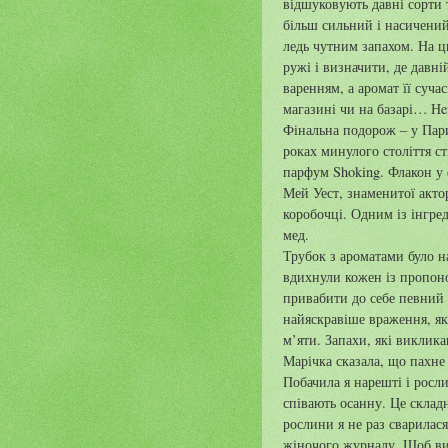
відшуковують давні сорти 
більш сильний і насичений 
ледь чутним запахом. На 
ружі і визначити, де давні
варенням, а аромат її суч
магазині чи на базарі… Нe
Фінальна подорож – у Пари
роках минулого століття ст
парфум Shoking. Флакон у
Мей Уест, знаменитої акто
коробочці. Одним із інгре
мед.
Трубок з ароматами було на
вдихнули кожен із пропоно
привабити до себе певний 
найяскравіше враження, як
м’яти. Запахи, які викликаю
Марічка сказала, що пахне
Побачила я нарешті і росл
співають осанну. Це складн
рослини я не раз сварилас
жіночого журналу. Щоб ви