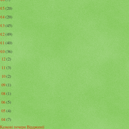
015
(20)
014
(20)
013
(45)
012
(49)
011
(40)
010
(36)
12
(2)
►
11
(3)
►
10
(2)
►
09
(1)
►
08
(1)
►
06
(5)
►
05
(4)
►
04
(7)
▼
Казкові печери Вірджинії