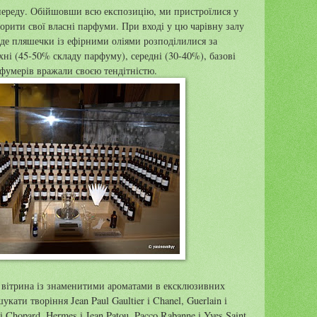
ереду. Обійшовши всю експозицію, ми пристроїлися у
ворити свої власні парфуми. При вході у цю чарівну залу
де пляшечки із ефірними оліями розподілилися за
і (45-50% складу парфуму), середні (30-40%), базові
фумерів вражали своєю тендітністю.
вітрина із знаменитими ароматами в ексклюзивних
кати творіння Jean Paul Gaultier і Chanel, Guerlain і
і Chopard, Hermes і Jean Patou, Pacco Rabanne і Yves Saint