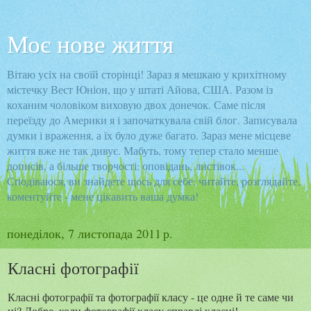
Моє нове життя
Вітаю усіх на своїй сторінці! Зараз я мешкаю у крихітному
містечку Вест Юніон, що у штаті Айова, США. Разом із
коханим чоловіком виховую двох донечок. Саме після
переїзду до Америки я і започаткувала свій блог. Записувала
думки і враження, а їх було дуже багато. Зараз мене місцеве
життя вже не так дивує. Мабуть, тому тепер стало менше
дописів, а більше творчості: оповідань, листівок...
Сподіваюся, ви знайдете щось для себе: читайте, розглядайте,
коментуйте - мене цікавить ваша думка!
понеділок, 7 листопада 2011 р.
Класні фотографії
Класні фотографії та фотографії класу - це одне й те саме чи
ні? Добре, коли фотографії класу справді класні!