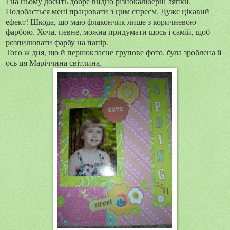
І на ньому досить добре видно різнокаліберні ляпки.
Подобається мені працювати з цим спреєм. Дуже цікавий
ефект! Шкода, що маю флакончик лише з коричневою
фарбою. Хоча, певне, можна придумати щось і самій, щоб
розпилювати фарбу на папір.
Того ж дня, що й першокласне групове фото, була зроблена й
ось ця Маріччина світлина.