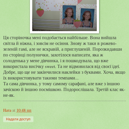
Ця сторіночка мені подобається найбільше. Вона вийшла
світла й ніжна, і зовсім не осіння. Знову ж таки в рожево-
зеленій гамі, але не яскравій, а приглушеній. Порозкидавши
по сторінці полунички, захотілося написати, яка ж
солоденька у мене дівчинка, і я пошкодувала, що вже
використала висічку sweet. Та не відмовилася від своєї ідеї.
Добре, що ще не закінчилися наклейки з буквами. Хоча, якщо
їх використовувати такими темпами...
Та сама дівчинка, у тому самому сарафані, але вже з іншою
зачіскою й іншою посмішкою. Подорослішала. Третій клас як-
не-як.
Ната
at
10:48 пп
Надати доступ