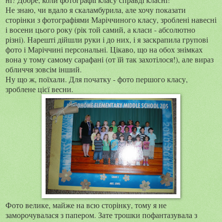
Не знаю, чи вдало я скаламбурила, але хочу показати
сторінки з фотографіями Маріччиного класу, зроблені навесні
і восени цього року (рік той самий, а класи - абсолютно
різні). Нарешті дійшли руки і до них, і я заскрапила групові
фото і Маріччині персональні. Цікаво, що на обох знімках
вона у тому самому сарафані (от їй так захотілося!), але вираз
обличчя зовсім інший.
Ну що ж, поїхали. Для початку - фото першого класу,
зроблене цієї весни.
Фото велике, майже на всю сторінку, тому я не
заморочувалася з папером. Зате трошки пофантазувала з