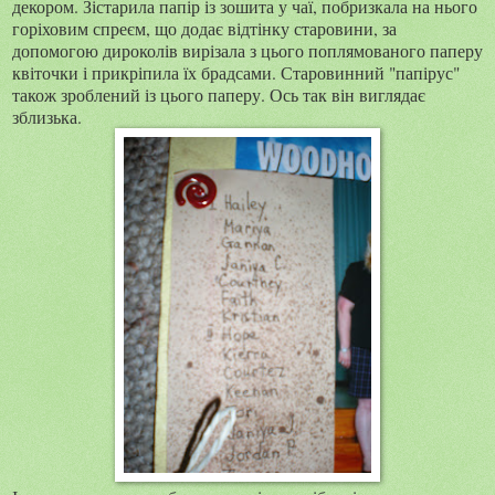
декором. Зістарила папір із зошита у чаї, побризкала на нього
горіховим спреєм, що додає відтінку старовини, за
допомогою дироколів вирізала з цього поплямованого паперу
квіточки і прикріпила їх брадсами. Старовинний "папірус"
також зроблений із цього паперу. Ось так він виглядає
зблизька.