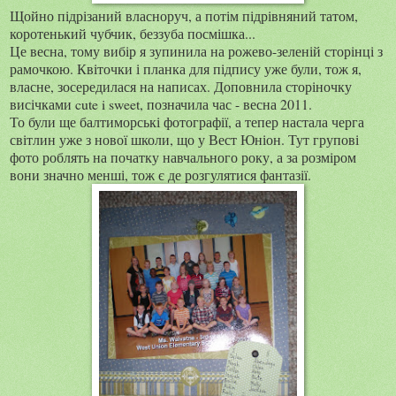
Щойно підрізаний власноруч, а потім підрівняний татом,
коротенький чубчик, беззуба посмішка...
Це весна, тому вибір я зупинила на рожево-зеленій сторінці з
рамочкою. Квіточки і планка для підпису уже були, тож я,
власне, зосередилася на написах. Доповнила сторіночку
висічками cute i sweet, позначила час - весна 2011.
То були ще балтиморські фотографії, а тепер настала черга
світлин уже з нової школи, що у Вест Юніон. Тут групові
фото роблять на початку навчального року, а за розміром
вони значно менші, тож є де розгулятися фантазії.